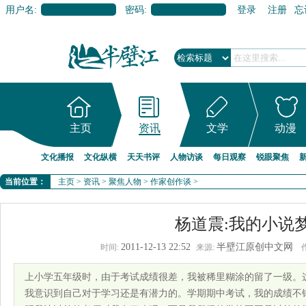
用户名:
密码:
登录
注册
忘
主页
资讯
文学
动漫
文化播报
文化纵横
天天书评
人物访谈
每日观察
锐眼聚焦
当前位置：
主页
>
资讯
>
聚焦人物
>
作家创作谈
>
杨道震:我的小说
2011-12-13 22:52
半壁江原创中文网
时间:
来源:
上小学五年级时，由于考试成绩很差，我被稀里糊涂的留了一级。
我意识到自己对于学习还是有潜力的。学期期中考试，我的成绩不