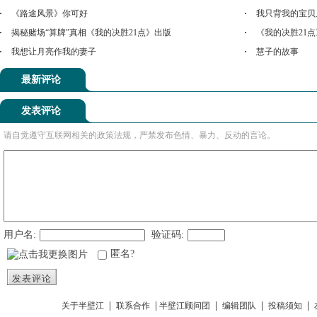
《路途风景》你可好
我只背我的宝贝
揭秘赌场“算牌”真相《我的决胜21点》出版
《我的决胜21
我想让月亮作我的妻子
慧子的故事
最新评论
发表评论
请自觉遵守互联网相关的政策法规，严禁发布色情、暴力、反动的言论。
用户名:
验证码:
匿名?
发表评论
|
|
|
|
|
关于半壁江
联系合作
半壁江顾问团
编辑团队
投稿须知