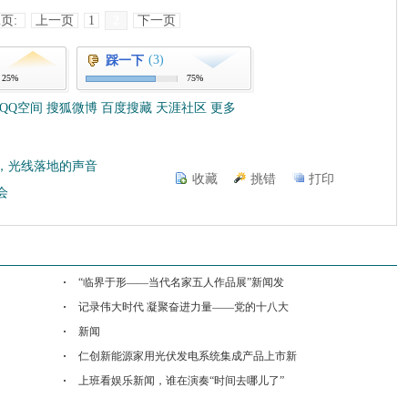
2页:
上一页
1
2
下一页
(3)
踩一下
25%
75%
QQ空间
搜狐微博
百度搜藏
天涯社区
更多
，光线落地的声音
收藏
挑错
打印
会
“临界于形——当代名家五人作品展”新闻发
记录伟大时代 凝聚奋进力量——党的十八大
新闻
仁创新能源家用光伏发电系统集成产品上市新
上班看娱乐新闻，谁在演奏“时间去哪儿了”