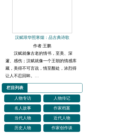
汉赋琅华照寒烟：品古典诗歌
作者:王鹏
汉赋就像古老的情书，至美、深
邃、感伤；汉赋就像一个王朝的情感库
藏，美得不可言说，情至酣处，浓烈得
让人不忍回眸。…
栏目列表
人物专访
人物传记
名人故事
作家档案
当代人物
近代人物
历史人物
作家创作谈