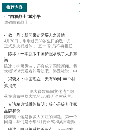
推荐内容
“白衣战士”戴小平
致敬白衣战士...
敬一丹：新闻采访需要人之常情
4月30日，刚刚过完60岁生日的敬一丹，
正式从央视退休，“五一”以后不再担任
《焦点访...
陈冰：一本新版中国护照承载了太多东
西
陈冰：护照风波，还真成了国际新闻。我
大概说说旁观者的看法吧。路透社说，中
国把喜马...
冯骥才：中国现在一天有80到100个村
落消失
绝大多数民间文化遗产散
落在遍布中华大地的270多万个村落里。
多年来致...
专访精典博维陈黎明：核心是提升作家
品牌和价
陈黎明：这是很多人关注的问题。第一个
问题，我们是今年5月份正式和莫言老师
签约的。...
陈冰：中日关系接近冰点，下一步就