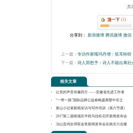
共
(1)
顶一下
分享到：
新浪微博
腾讯微博
微信
上一篇：
专访作家嘎玛丹增：驻耳聆听
下一篇：
诗人郑愁予：诗人不能出离社
相关文章
让党的声音传遍四方 ——安徽省先进工作者
“一带一路”国际品牌公益春晚盛典暨中非之
黄山小记者新闻采访与写作培训（第六节课）
2017第二届南谯区半程马拉松召开新闻发布会
冶山贡鸡全球双金奖新闻发布会在南京六合隆