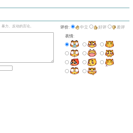
进入详细评论页>>
、暴力、反动的言论。
评价:
中立
好评
差评
表情: