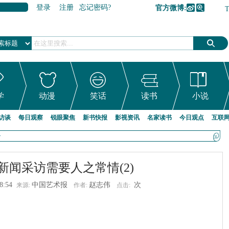
登录
注册
忘记密码?
官方微博:
加入收藏
学
动漫
笑话
读书
小说
访谈
每日观察
锐眼聚焦
新书快报
影视资讯
名家读书
今日观点
互联
>
新闻采访需要人之常情(2)
8:54
中国艺术报
赵志伟
次
来源:
作者:
点击: