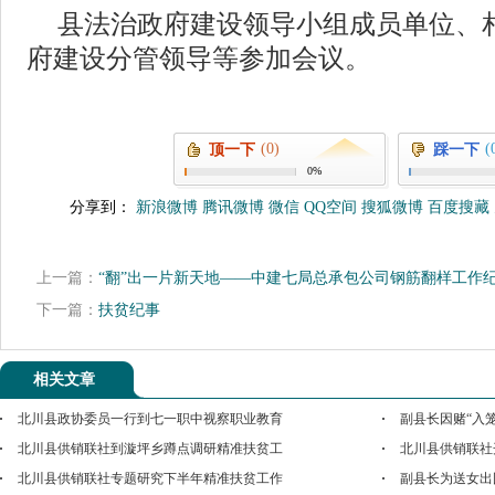
县法治政府建设领导小组成员单位、
府建设分管领导等参加会议。
(0)
(
顶一下
踩一下
0%
分享到：
新浪微博
腾讯微博
微信
QQ空间
搜狐微博
百度搜藏
上一篇：
“翻”出一片新天地——中建七局总承包公司钢筋翻样工作
下一篇：
扶贫纪事
相关文章
北川县政协委员一行到七一职中视察职业教育
副县长因赌“入
北川县供销联社到漩坪乡蹲点调研精准扶贫工
北川县供销联社
北川县供销联社专题研究下半年精准扶贫工作
副县长为送女出