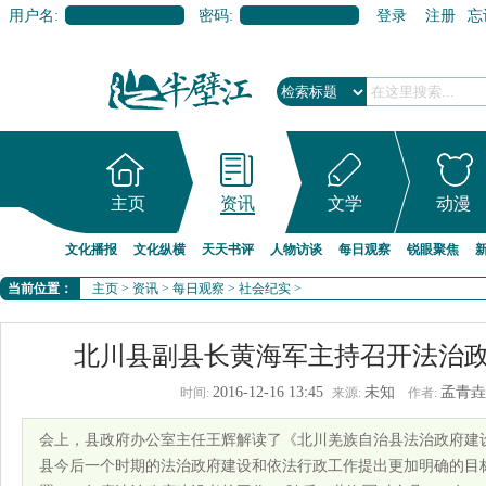
用户名:
密码:
登录
注册
忘
主页
资讯
文学
动漫
文化播报
文化纵横
天天书评
人物访谈
每日观察
锐眼聚焦
当前位置：
主页
>
资讯
>
每日观察
>
社会纪实
>
北川县副县长黄海军主持召开法治
2016-12-16 13:45
未知
孟青垚
时间:
来源:
作者:
会上，县政府办公室主任王辉解读了《北川羌族自治县法治政府建设实施
县今后一个时期的法治政府建设和依法行政工作提出更加明确的目