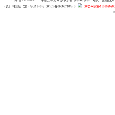
Copyright
©
2008-2018
半壁江中文网
版权所有
读书网
读书
站长：豪斯拉风 投稿信箱
（总）网出证（京）字第140号
京ICP备09063710号-3
京公网安备1101020200