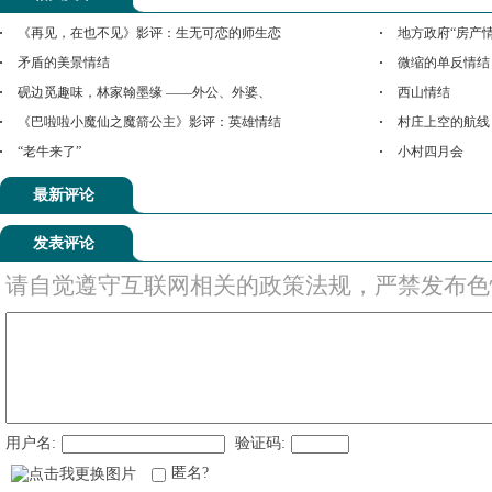
《再见，在也不见》影评：生无可恋的师生恋
地方政府“房产
矛盾的美景情结
微缩的单反情结
砚边觅趣味，林家翰墨缘 ——外公、外婆、
西山情结
《巴啦啦小魔仙之魔箭公主》影评：英雄情结
村庄上空的航线
“老牛来了”
小村四月会
最新评论
发表评论
请自觉遵守互联网相关的政策法规，严禁发布色
用户名:
验证码:
匿名?