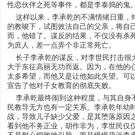
性恋伙伴之死等事件，都是李泰捣的鬼
这样以来，李承乾的不满情绪日重，
的教唆下，试图效法自己的父亲，将自
而，他错了。谋反的结果，不仅没有杀
为庶人，差一点弄个非正常死亡。
长子李承乾的谋反，对李世民打击很
大于东征高丽无功而返。因为，在他的
太多希望，而他又是让他如此失望。可
宣告了他对子女教育的彻底失败。
李承乾最终闹到这种程度，与其自身
民教导无方也有一定关系。李承乾年幼
战，导致儿子缺少父爱，是其堕落原因
看到他不务正业，胡作非为，李世民仅