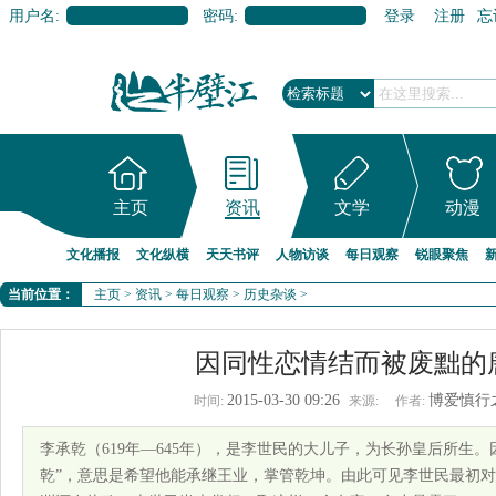
用户名:
密码:
登录
注册
忘
主页
资讯
文学
动漫
文化播报
文化纵横
天天书评
人物访谈
每日观察
锐眼聚焦
当前位置：
主页
>
资讯
>
每日观察
>
历史杂谈
>
因同性恋情结而被废黜的
2015-03-30 09:26
博爱慎行
时间:
来源:
作者:
李承乾（619年—645年），是李世民的大儿子，为长孙皇后所生
乾”，意思是希望他能承继王业，掌管乾坤。由此可见李世民最初