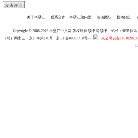
发表评论
|
|
|
|
|
关于半壁江
联系合作
半壁江顾问团
编辑团队
投稿须知
Copyright
©
2008-2018
半壁江中文网
版权所有
读书网
读书
站长：豪斯拉风 投稿信箱
（总）网出证（京）字第140号
京ICP备09063710号-3
京公网安备1101020200