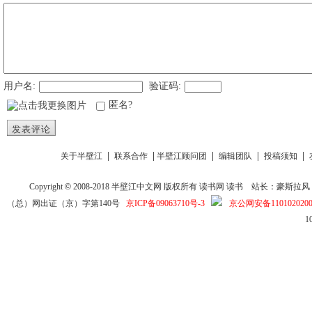
用户名:
验证码:
匿名?
发表评论
|
|
|
|
|
关于半壁江
联系合作
半壁江顾问团
编辑团队
投稿须知
Copyright
©
2008-2018
半壁江中文网
版权所有
读书网
读书
站长：豪斯拉风 投稿信箱
（总）网出证（京）字第140号
京ICP备09063710号-3
京公网安备1101020200