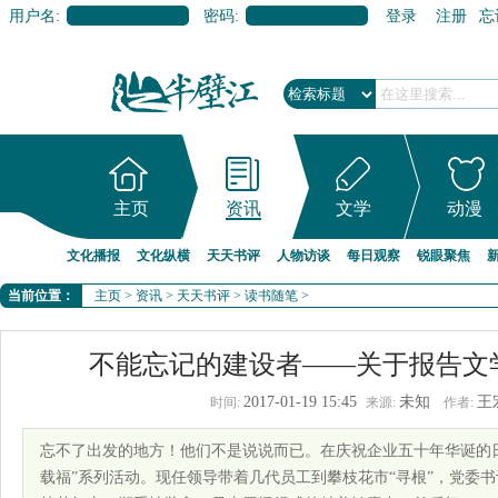
用户名:
密码:
登录
注册
忘
主页
资讯
文学
动漫
文化播报
文化纵横
天天书评
人物访谈
每日观察
锐眼聚焦
当前位置：
主页
>
资讯
>
天天书评
>
读书随笔
>
不能忘记的建设者——关于报告文
2017-01-19 15:45
未知
王
时间:
来源:
作者:
忘不了出发的地方！他们不是说说而已。在庆祝企业五十年华诞的
载福”系列活动。现任领导带着几代员工到攀枝花市“寻根”，党委