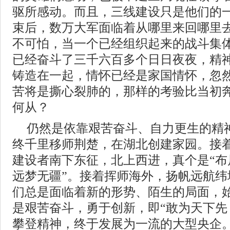
驱所感动。而且，三线建设只是他们的
束后，数万大军面临着从哪里来回哪里
不可怕，当一个已经组织起来的战斗集
已经奋斗了三千六百多个日日夜夜，精
铸造在一起，情怀已经是家国情怀，忽
苦将是撕心裂肺的，那样的考验比当初
何从？
仍然是依靠艰苦奋斗、自力更生的精
终千里移师荆楚，在湖北创建家园。接
建设者南下东征，北上西进，真个是“布
远梦无疆”。接着挥师海外，扬帆远航纬
们总是面临着新的形势、陌生的局面，
是艰苦奋斗，勇于创新，即“敢为天下先
攀登精神，终于发展为一流的大型央企