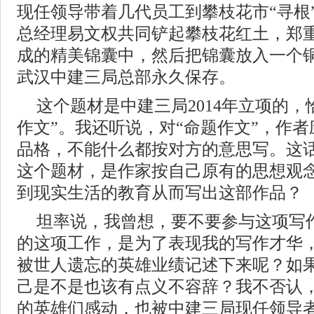
现任领导带着几代员工到攀枝花市“寻根
总经理易文权共同铲起攀枝花红土，郑
成的精美锦囊中，然后把锦囊放入一个
武汉中建三局总部永久保存。
这个题材是中建三局2014年立项的，
作文”。我还听说，对“命题作文”，作
品格，不能什么都按对方的意思写。这
这个题材，是作家按自己原有的思想观
到现实生活的教育从而写出这部作品？
坦率说，我曾想，要不要参与这项写
的这项工作，是为了表现我的写作才华
被世人遗忘的英雄业绩记述下来呢？如
己是不是也该有点义不容辞？我不否认
的英雄们感动，也被中建三局现任领导