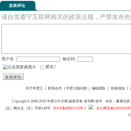
发表评论
请自觉遵守互联网相关的政策法规，严禁发布色
用户名:
验证码:
匿名?
发表评论
|
|
|
|
|
关于半壁江
联系合作
半壁江顾问团
编辑团队
投稿须知
Copyright
©
2008-2018
半壁江中文网
版权所有
读书网
读书
站长：豪斯拉风 投稿信箱
（总）网出证（京）字第140号
京ICP备09063710号-3
京公网安备1101020200