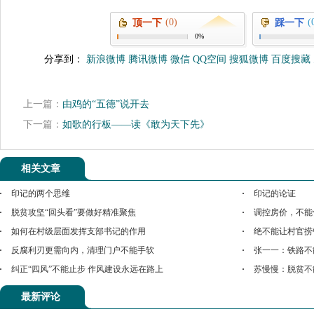
(0)
(
顶一下
踩一下
0%
分享到：
新浪微博
腾讯微博
微信
QQ空间
搜狐微博
百度搜藏
上一篇：
由鸡的“五德”说开去
下一篇：
如歌的行板——读《敢为天下先》
相关文章
印记的两个思维
印记的论证
脱贫攻坚“回头看”要做好精准聚焦
调控房价，不能
如何在村级层面发挥支部书记的作用
绝不能让村官捞
反腐利刃更需向内，清理门户不能手软
张一一：铁路不
纠正“四风”不能止步 作风建设永远在路上
苏慢慢：脱贫不
最新评论