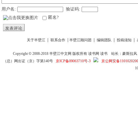
用户名:
验证码:
匿名?
发表评论
|
|
|
|
|
关于半壁江
联系合作
半壁江顾问团
编辑团队
投稿须知
Copyright
©
2008-2018
半壁江中文网
版权所有
读书网
读书
站长：豪斯拉风 投稿信箱
（总）网出证（京）字第140号
京ICP备09063710号-3
京公网安备1101020200