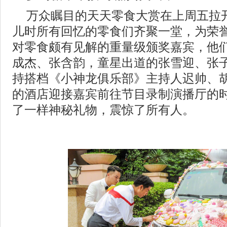
万众瞩目的天天零食大赏在上周五拉
儿时所有回忆的零食们齐聚一堂，为荣
对零食颇有见解的重量级颁奖嘉宾，他
成杰、张含韵，童星出道的张雪迎、张子
持搭档《小神龙俱乐部》主持人迟帅、
的酒店迎接嘉宾前往节目录制演播厅的
了一样神秘礼物，震惊了所有人。