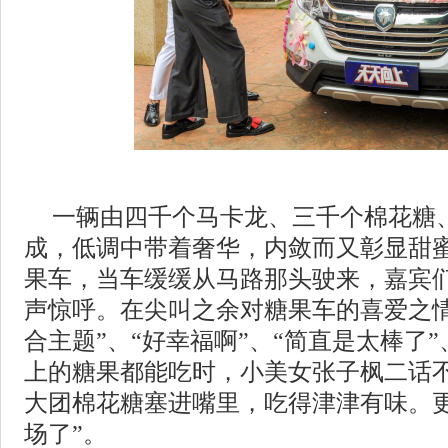
一辆由四千个马卡龙、三千个棉花糖
成，低调中带着奢华，内敛而又彰显甜蜜
果车，当车缓缓从马路那头驶来，嘉宾
声惊呼。在尖叫之余对糖果车的喜爱之情
合主题”、“好幸福啊”、“简直是太棒了”
上的糖果都能吃时，小美女张子枫二话
大团棉花糖塞进嘴里，吃得津津有味。更
场了”。