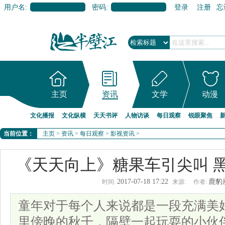
用户名:
密码:
登录
注册
忘
主页
资讯
文学
动漫
文化播报
文化纵横
天天书评
人物访谈
每日观察
锐眼聚焦
当前位置：
主页
>
资讯
>
每日观察
>
影视资讯
>
《天天向上》糖果车引尖叫 
2017-07-18 17:22
鹿豹
时间:
来源:
作者:
童年对于每个人来说都是一段充满美
里傍晚的秋千，隔壁一起玩耍的小伙