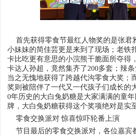
首先获得零食节最红人物奖的是张君
小妹妹的简佳芸更是来到了现场；老铁
卡比吃更有意思的小浣熊干脆面所夺得
卡达人孙超，竟然集齐了200多套；辣
当之无愧地获得了跨越代沟零食大奖；
奖则被陪伴了一代又一代孩子们成长的
0年历史的大白兔奶糖是大家满满的童
牌，大白兔奶糖获得这个奖项绝对是实
零食交换派对 惊喜惊吓轮番上演
节目最后的零食交换派对，各位嘉宾