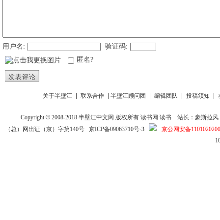
用户名:
验证码:
匿名?
发表评论
|
|
|
|
|
关于半壁江
联系合作
半壁江顾问团
编辑团队
投稿须知
Copyright
©
2008-2018
半壁江中文网
版权所有
读书网
读书
站长：豪斯拉风 投稿信箱
（总）网出证（京）字第140号
京ICP备09063710号-3
京公网安备1101020200