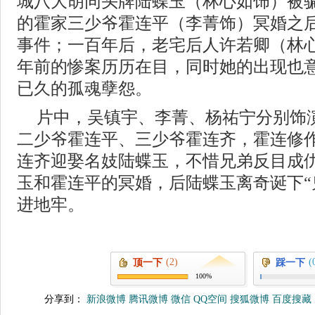
城八大胡同头牌陆蝶玉（林心如饰）被
的霍家三少爷霍连平（李菁饰）冥婚之
事件；一百年后，老宅后人许若卿（林
年前的惨案历历在目，同时她的出现也
已久的孤魂孽怨。
片中，吴镇宇、李菁、杨祐宁分别饰
二少爷霍连平、三少爷霍连齐，霍连修
连齐迎娶名妓陆蝶玉，不惜兄弟反目成
玉和霍连平的冥婚，后陆蝶玉离奇诞下“
进地牢。
(2)
(
顶一下
踩一下
100%
分享到：
新浪微博
腾讯微博
微信
QQ空间
搜狐微博
百度搜藏