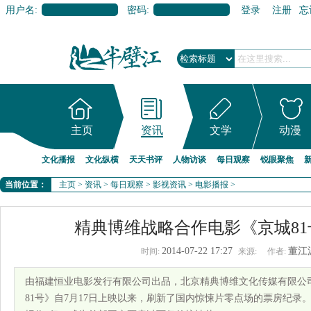
用户名:
密码:
登录
注册
忘
主页
资讯
文学
动漫
文化播报
文化纵横
天天书评
人物访谈
每日观察
锐眼聚焦
当前位置：
主页
>
资讯
>
每日观察
>
影视资讯
>
电影播报
>
精典博维战略合作电影《京城81
2014-07-22 17:27
董江
时间:
来源:
作者:
由福建恒业电影发行有限公司出品，北京精典博维文化传媒有限公
81号》自7月17日上映以来，刷新了国内惊悚片零点场的票房纪录