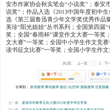
安市作家协会秋实笔会“小说奖”；泰安
说奖”；作品入选《2013中国年度初中
选《第三届鲁迅青少年文学奖优秀作品
美珍“阳光姐姐”丛书系列；全国第四届“
奖；全国“春雨杯”课堂作文大赛一等奖
文大赛”一等奖；全国中小学生作文竞赛
读书征文比赛”一等奖；全国小学生作文
共2页:
上一页
1
2
下
(2)
(
顶一下
踩一下
100%
分享到：
新浪微博
腾讯微博
微信
QQ空间
搜狐微博
百度搜藏
上一篇：
娄底市作家李玉良入围2015年度中华文学奖
下一篇：
国文社主办首届全国青少年“醉诗杯”征文大赛正式启动