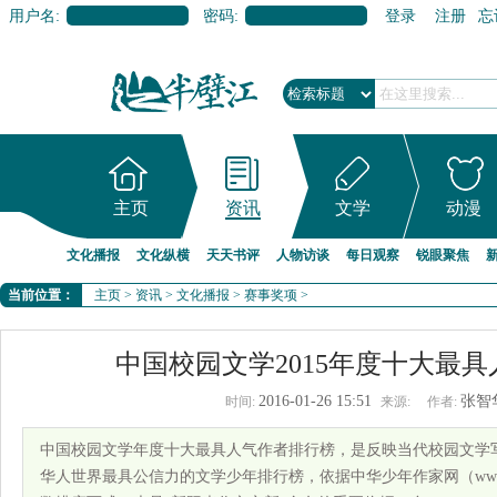
用户名:
密码:
登录
注册
忘
主页
资讯
文学
动漫
文化播报
文化纵横
天天书评
人物访谈
每日观察
锐眼聚焦
当前位置：
主页
>
资讯
>
文化播报
>
赛事奖项
>
中国校园文学2015年度十大最
2016-01-26 15:51
张智
时间:
来源:
作者:
中国校园文学年度十大最具人气作者排行榜，是反映当代校园文学
华人世界最具公信力的文学少年排行榜，依据中华少年作家网（www.s