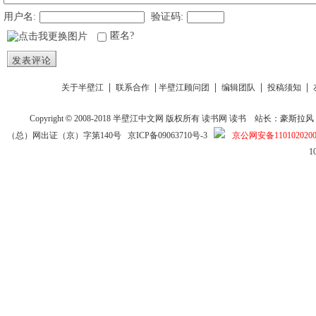
用户名:
验证码:
匿名?
发表评论
|
|
|
|
|
关于半壁江
联系合作
半壁江顾问团
编辑团队
投稿须知
Copyright
©
2008-2018
半壁江中文网
版权所有
读书网
读书
站长：豪斯拉风 投稿信箱
（总）网出证（京）字第140号
京ICP备09063710号-3
京公网安备1101020200