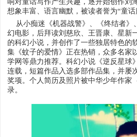
响对童话写作产生兴趣，逐开始创作刘
想象丰富、语言幽默，被读者誉为“童话
从小痴迷《机器战警》、《终结者》
幻电影，后拜读刘慈欣、王晋康、星新
的科幻小说，并创作了一些独居特色的
集《蚊子的爱情》正在热销，众多名家
学网等鼎力推荐。科幻小说《逆反星球
连载，短篇作品入选多部作品集，并屡
奖项。个人简历及照片被中华少年作家（www
录。