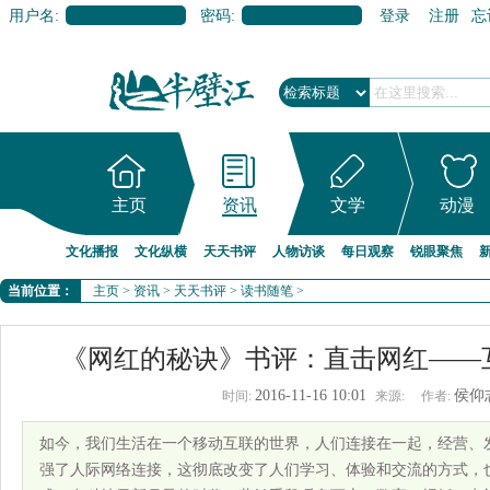
用户名:
密码:
登录
注册
忘
主页
资讯
文学
动漫
文化播报
文化纵横
天天书评
人物访谈
每日观察
锐眼聚焦
当前位置：
主页
>
资讯
>
天天书评
>
读书随笔
>
《网红的秘诀》书评：直击网红——
2016-11-16 10:01
侯仰
时间:
来源:
作者:
如今，我们生活在一个移动互联的世界，人们连接在一起，经营、
强了人际网络连接，这彻底改变了人们学习、体验和交流的方式，