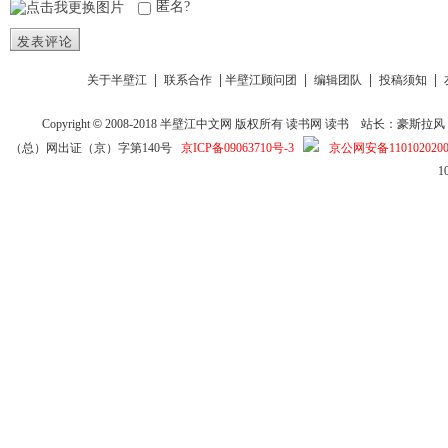
匿名?
发表评论
|
|
|
|
|
关于半壁江
联系合作
半壁江顾问团
编辑团队
投稿须知
Copyright
©
2008-2018
半壁江中文网
版权所有
读书网
读书
站长：豪斯拉风 投稿信箱
（总）网出证（京）字第140号
京ICP备09063710号-3
京公网安备1101020200