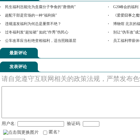
民生福利岂能沦为贪腐分子争食的“唐僧肉”
G20峰会的福利
超配干部是官场的一种“福利病”
《爱爱囧事之魔
违规滥发福利为何总是屡禁不绝？
博物馆 北京的
过冬福利发“超短裙” 如此“作秀”伤民心
别让“伪车改”成
公车改革应当杜绝变相福利，适当照顾基层
员工福利带薪休
最新评论
发表评论
请自觉遵守互联网相关的政策法规，严禁发布色
用户名:
验证码:
匿名?