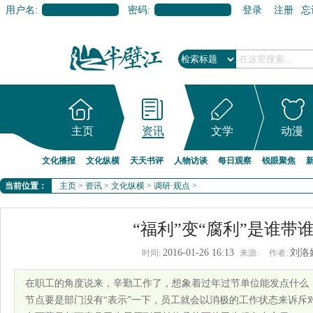
用户名:
密码:
登录
注册
忘
主页
资讯
文学
动漫
文化播报
文化纵横
天天书评
人物访谈
每日观察
锐眼聚焦
当前位置：
主页
>
资讯
>
文化纵横
>
调研·观点
>
“福利”变“腐利”是谁带
2016-01-26 16:13
刘洛
时间:
来源:
作者:
在职工的角度说来，辛勤工作了，想象着过年过节单位能发点什么
节点要是部门没有“表示”一下，员工就会以消极的工作状态来诉斥对