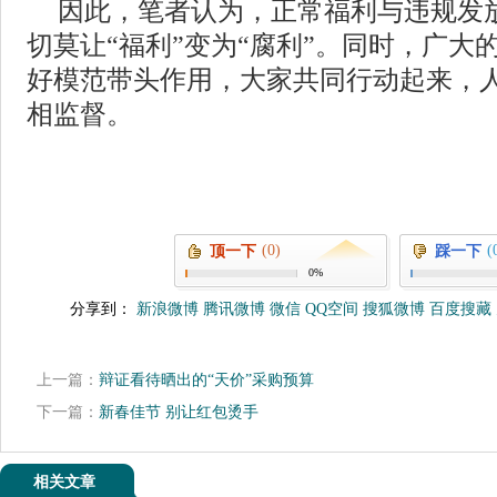
因此，笔者认为，正常福利与违规发
切莫让“福利”变为“腐利”。同时，广大
好模范带头作用，大家共同行动起来，
相监督。
(0)
(
顶一下
踩一下
0%
分享到：
新浪微博
腾讯微博
微信
QQ空间
搜狐微博
百度搜藏
上一篇：
辩证看待晒出的“天价”采购预算
下一篇：
新春佳节 别让红包烫手
相关文章