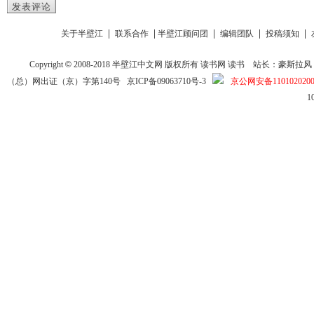
发表评论
|
|
|
|
|
关于半壁江
联系合作
半壁江顾问团
编辑团队
投稿须知
Copyright
©
2008-2018
半壁江中文网
版权所有
读书网
读书
站长：豪斯拉风 投稿信箱
（总）网出证（京）字第140号
京ICP备09063710号-3
京公网安备1101020200