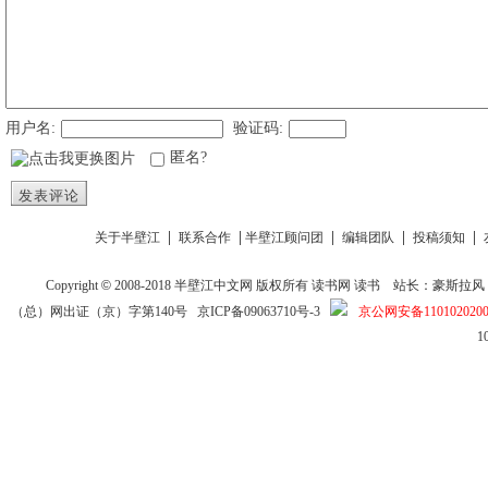
用户名:
验证码:
匿名?
发表评论
|
|
|
|
|
关于半壁江
联系合作
半壁江顾问团
编辑团队
投稿须知
Copyright
©
2008-2018
半壁江中文网
版权所有
读书网
读书
站长：豪斯拉风 投稿信箱
（总）网出证（京）字第140号
京ICP备09063710号-3
京公网安备1101020200