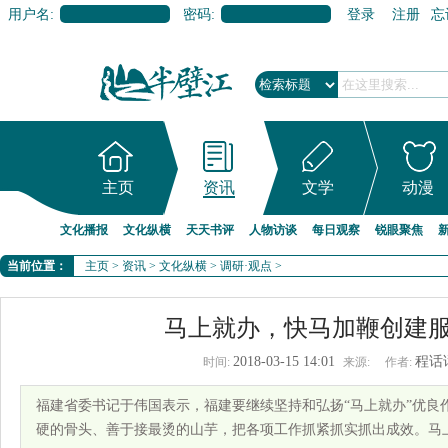
用户名:
密码:
登录
注册
忘
主页
资讯
文学
动漫
文化播报
文化纵横
天天书评
人物访谈
每日观察
锐眼聚焦
当前位置：
主页
>
资讯
>
文化纵横
>
调研·观点
>
马上就办，快马加鞭创建
2018-03-15 14:01
程话
时间:
来源:
作者:
福建省委书记于伟国表示，福建要继续坚持和弘扬“马上就办”优良
硬的骨头、善于接最烫的山芋，把各项工作抓紧抓实抓出成效。马