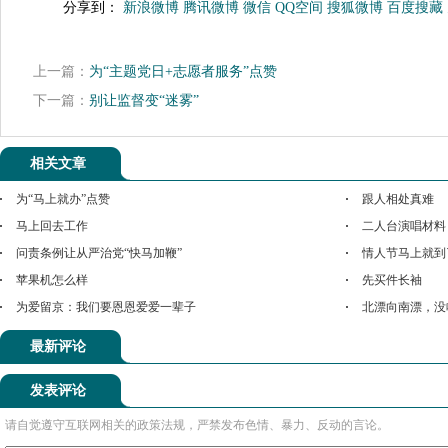
分享到：
新浪微博
腾讯微博
微信
QQ空间
搜狐微博
百度搜藏
上一篇：
为“主题党日+志愿者服务”点赞
下一篇：
别让监督变“迷雾”
相关文章
为“马上就办”点赞
跟人相处真难
马上回去工作
二人台演唱材料
问责条例让从严治党“快马加鞭”
情人节马上就到
苹果机怎么样
先买件长袖
为爱留京：我们要恩恩爱爱一辈子
北漂向南漂，没
最新评论
发表评论
请自觉遵守互联网相关的政策法规，严禁发布色情、暴力、反动的言论。