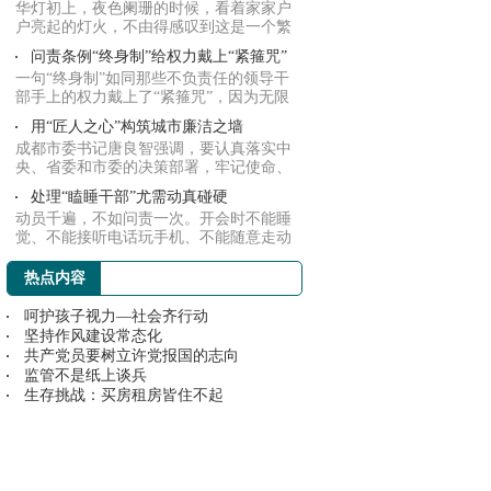
华灯初上，夜色阑珊的时候，看着家家户
户亮起的灯火，不由得感叹到这是一个繁
荣昌盛的...
问责条例“终身制”给权力戴上“紧箍咒”
一句“终身制”如同那些不负责任的领导干
部手上的权力戴上了“紧箍咒”，因为无限
制的...
用“匠人之心”构筑城市廉洁之墙
成都市委书记唐良智强调，要认真落实中
央、省委和市委的决策部署，牢记使命、
砥砺前行...
处理“瞌睡干部”尤需动真碰硬
动员千遍，不如问责一次。开会时不能睡
觉、不能接听电话玩手机、不能随意走动
等会风会...
热点内容
呵护孩子视力—社会齐行动
坚持作风建设常态化
共产党员要树立许党报国的志向
监管不是纸上谈兵
生存挑战：买房租房皆住不起