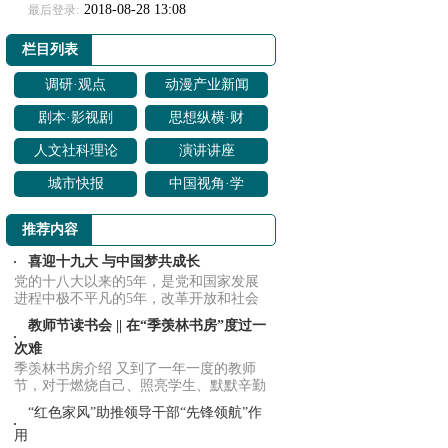
2018-08-28 13:08
最后登录:
栏目列表
调研·观点
动漫产业新闻
剧本·影视剧
思想纵横·财
改编
经聚焦
人文社科理论
演讲讲座
研究
城市快报
中国视角·学
界动向
推荐内容
喜迎十九大 与中国梦共成长
党的十八大以来的5年，是党和国家发展
进程中极不平凡的5年，改革开放和社会
主义现代化...
教师节读书会 || 在“季羡林书房”度过一
次难
季羡林书房介绍 又到了一年一度的教师
节，对于燃烧自己、照亮学生、默默辛勤
耕耘的天...
“红色家风”助推领导干部“先锋领航”作
用