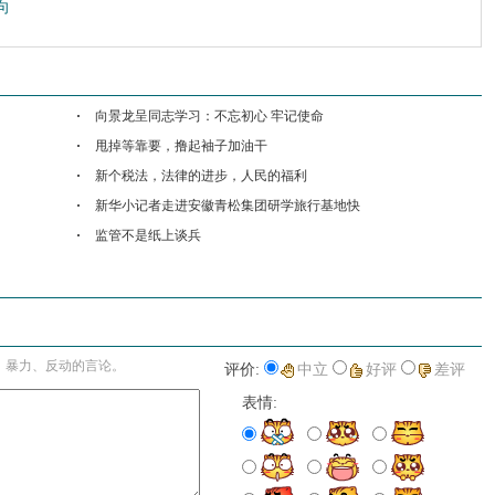
向
向景龙呈同志学习：不忘初心 牢记使命
甩掉等靠要，撸起袖子加油干
新个税法，法律的进步，人民的福利
新华小记者走进安徽青松集团研学旅行基地快
监管不是纸上谈兵
进入详细评论页>>
、暴力、反动的言论。
评价:
中立
好评
差评
表情: