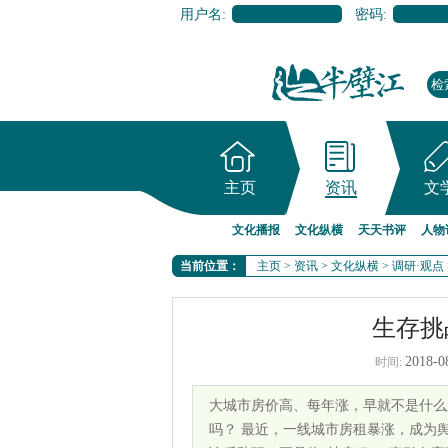
用户名:
密码:
主页
资讯
文
文化播报
文化纵横
天天书评
人物
当前位置：
主页
>
资讯
>
文化纵横
>
调研·观点
生存挑
2018-0
时间:
大城市房价高、每年涨，早就不是什么
吗？ 最近，一线城市房租暴涨，成为