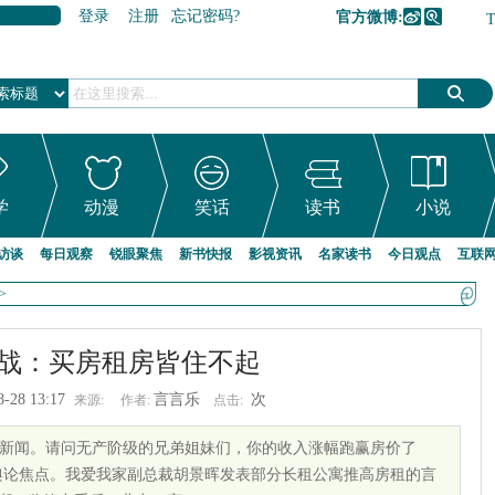
登录
注册
忘记密码?
官方微博:
加入收藏
学
动漫
笑话
读书
小说
访谈
每日观察
锐眼聚焦
新书快报
影视资讯
名家读书
今日观点
互联
>
战：买房租房皆住不起
8-28 13:17
言言乐
次
来源:
作者:
点击:
新闻。请问无产阶级的兄弟姐妹们，你的收入涨幅跑赢房价了
舆论焦点。我爱我家副总裁胡景晖发表部分长租公寓推高房租的言