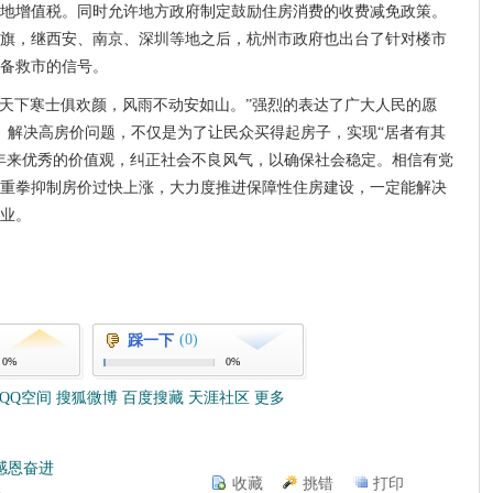
土地增值税。同时允许地方政府制定鼓励住房消费的收费减免政策。
旗，继西安、南京、深圳等地之后，杭州市政府也出台了针对楼市
准备救市的信号。
庇天下寒士俱欢颜，风雨不动安如山。”强烈的表达了广大人民的愿
。解决高房价问题，不仅是为了让民众买得起房子，实现“居者有其
年来优秀的价值观，纠正社会不良风气，以确保社会稳定。相信有党
重拳抑制房价过快上涨，大力度推进保障性住房建设，一定能解决
业。
(0)
踩一下
0%
0%
QQ空间
搜狐微博
百度搜藏
天涯社区
更多
感恩奋进
收藏
挑错
打印