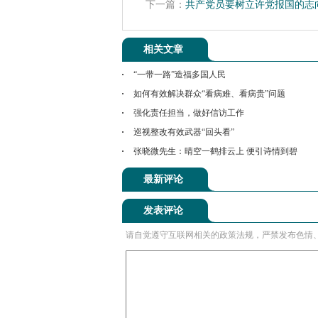
下一篇：
共产党员要树立许党报国的志
相关文章
“一带一路”造福多国人民
如何有效解决群众“看病难、看病贵”问题
强化责任担当，做好信访工作
巡视整改有效武器“回头看”
张晓微先生：晴空一鹤排云上 便引诗情到碧
最新评论
发表评论
请自觉遵守互联网相关的政策法规，严禁发布色情