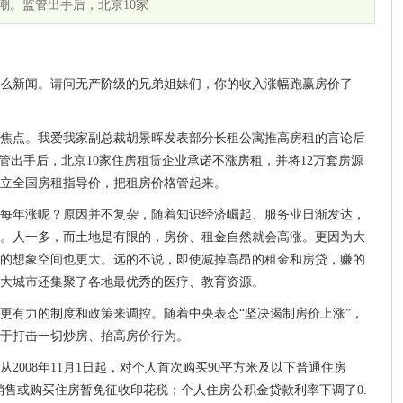
潮。监管出手后，北京10家
么新闻。请问无产阶级的兄弟姐妹们，你的收入涨幅跑赢房价了
焦点。我爱我家副总裁胡景晖发表部分长租公寓推高房租的言论后
管出手后，北京10家住房租赁企业承诺不涨房租，并将12万套房源
立全国房租指导价，把租房价格管起来。
每年涨呢？原因并不复杂，随着知识经济崛起、服务业日渐发达，
。人一多，而土地是有限的，房价、租金自然就会高涨。更因为大
的想象空间也更大。远的不说，即使减掉高昂的租金和房贷，赚的
大城市还集聚了各地最优秀的医疗、教育资源。
更有力的制度和政策来调控。随着中央表态“坚决遏制房价上涨”，
于打击一切炒房、抬高房价行为。
2008年11月1日起，对个人首次购买90平方米及以下普通住房
销售或购买住房暂免征收印花税；个人住房公积金贷款利率下调了0.