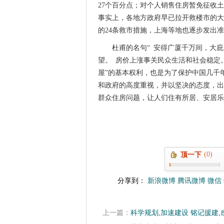
27个百分点；对个人销售住房暂免征收
事实上，各地方政府早已拉开救楼市的大
的24条救市措施，上海等地也逐步发出
杜甫的名句“ 安得广厦千万间，大
望。 房价上涨事关民众生活和社会稳定
屋”的基本权利，也是为了保护中国几千
和政府的高度重视，并以坚决的态度，出
群众住房问题，让人们住有所居、安居乐
(0)
顶一下
分享到：
新浪微博
腾讯微博
微信
上一篇：
科学规划,加速建设 铭记援建,