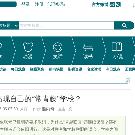
登录
注册
忘记密码?
官方微博:
加入收藏
学
动漫
笑话
读书
小说
访谈
每日观察
锐眼聚焦
新书快报
影视资讯
名家读书
今日观点
互联
>
出现自己的“常青藤”学校？
2-03 05:59
熊丙奇
次
来源:
作者:
点击:
生联考已经明确要求取消，为什么“卓越联盟”还继续保留？还有
生联考还会依旧进行。这是对联考和学校联盟的误会，学校之间