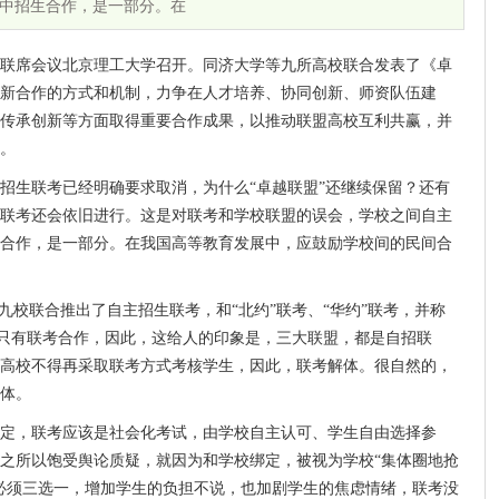
中招生合作，是一部分。在
校长联席会议北京理工大学召开。同济大学等九所高校联合发表了《卓
于创新合作的方式和机制，力争在人才培养、协同创新、师资队伍建
传承创新等方面取得重要合作成果，以推动联盟高校互利共赢，并
。
招生联考已经明确要求取消，为什么“卓越联盟”还继续保留？还有
联考还会依旧进行。这是对联考和学校联盟的误会，学校之间自主
合作，是一部分。在我国高等教育发展中，应鼓励学校间的民间合
同时九校联合推出了自主招生联考，和“北约”联考、“华约”联考，并称
本上只有联考合作，因此，这给人的印象是，三大联盟，都是自招联
高校不得再采取联考方式考核学生，因此，联考解体。很自然的，
体。
定，联考应该是社会化考试，由学校自主认可、学生自由选择参
之所以饱受舆论质疑，就因为和学校绑定，被视为学校“集体圈地抢
必须三选一，增加学生的负担不说，也加剧学生的焦虑情绪，联考没