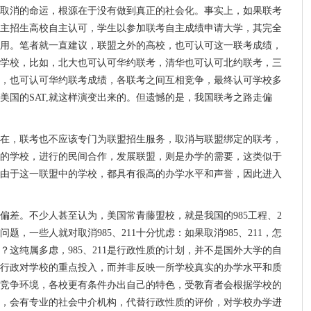
取消的命运，根源在于没有做到真正的社会化。事实上，如果联考
主招生高校自主认可，学生以参加联考自主成绩申请大学，其完全
用。笔者就一直建议，联盟之外的高校，也可认可这一联考成绩，
学校，比如，北大也可认可华约联考，清华也可认可北约联考，三
，也可认可华约联考成绩，各联考之间互相竞争，最终认可学校多
美国的SAT,就这样演变出来的。但遗憾的是，我国联考之路走偏
在，联考也不应该专门为联盟招生服务，取消与联盟绑定的联考，
的学校，进行的民间合作，发展联盟，则是办学的需要，这类似于
由于这一联盟中的学校，都具有很高的办学水平和声誉，因此进入
偏差。不少人甚至认为，美国常青藤盟校，就是我国的985工程、2
废问题，一些人就对取消985、211十分忧虑：如果取消985、211，怎
这纯属多虑，985、211是行政性质的计划，并不是国外大学的自
的是行政对学校的重点投入，而并非反映一所学校真实的办学水平和质
平等竞争环境，各校更有条件办出自己的特色，受教育者会根据学校的
，会有专业的社会中介机构，代替行政性质的评价，对学校办学进