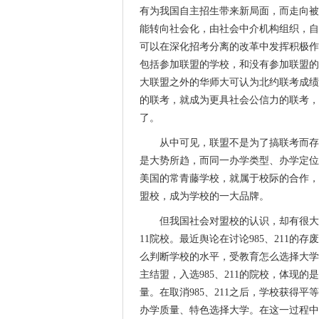
有为我国自主招生带来新局面，而走向被
能转向社会化，由社会中介机构组织，自
可以在深化招考分离的改革中发挥积极作
包括参加联盟的学校，和没有参加联盟的
大联盟之外的华师大可认为北约联考成绩
的联考，就成为更具社会公信力的联考，
了。
从中可见，联盟不是为了搞联考而存
是大势所趋，而同一办学类型、办学定位
美国的常青藤学校，就属于校际的合作，
盟校，成为学校的一大品牌。
但我国社会对盟校的认识，却有很大
11院校。最近舆论在讨论985、211的存
么判断学校的水平，受教育怎么选择大学？
主结盟，入选985、211的院校，体现
量。在取消985、211之后，学校获得
办学质量、特色选择大学。在这一过程中