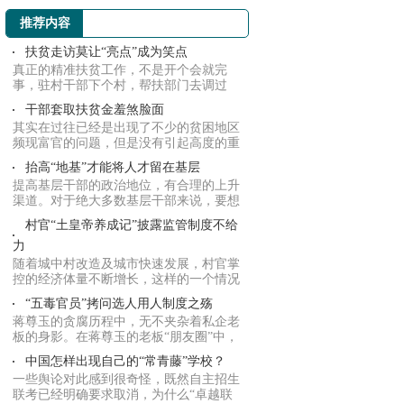
界动向
推荐内容
扶贫走访莫让“亮点”成为笑点
真正的精准扶贫工作，不是开个会就完
事，驻村干部下个村，帮扶部门去调过
研，更不是为...
干部套取扶贫金羞煞脸面
其实在过往已经是出现了不少的贫困地区
频现富官的问题，但是没有引起高度的重
视。曾经...
抬高“地基”才能将人才留在基层
提高基层干部的政治地位，有合理的上升
渠道。对于绝大多数基层干部来说，要想
混个实职...
村官“土皇帝养成记”披露监管制度不给
力
随着城中村改造及城市快速发展，村官掌
控的经济体量不断增长，这样的一个情况
就给他们...
“五毒官员”拷问选人用人制度之殇
蒋尊玉的贪腐历程中，无不夹杂着私企老
板的身影。在蒋尊玉的老板“朋友圈”中，
更不乏...
中国怎样出现自己的“常青藤”学校？
一些舆论对此感到很奇怪，既然自主招生
联考已经明确要求取消，为什么“卓越联