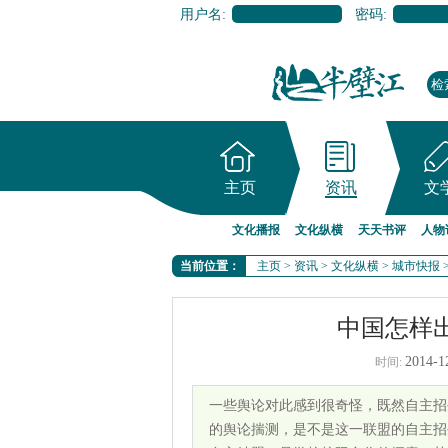
用户名:
密码:
主页
资讯
文
文化播报
文化纵横
天天书评
人物
当前位置：
主页
>
资讯
>
文化纵横
>
城市快报
中国怎样
2014-1
时间:
一些舆论对此感到很奇怪，既然自主招
的舆论揣测，是不是这一联盟的自主招