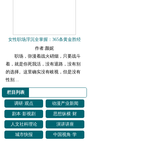
女性职场浮沉全掌握：365条黄金胜经
作者:颜妮
​职场，弥漫着战火硝烟，只要战斗
着，就是你死我活，没有退路，没有别
的选择。这里确实没有岐视，但是没有
性别…
栏目列表
调研·观点
动漫产业新闻
剧本·影视剧
思想纵横·财
改编
经聚焦
人文社科理论
演讲讲座
研究
城市快报
中国视角·学