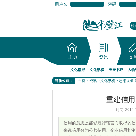
用户名:
密码:
主页
资讯
文
文化播报
文化纵横
天天书评
人物
当前位置：
主页
>
资讯
>
文化纵横
>
思想纵横·
重建信用
2014-
时间:
信用的意思是能够履行诺言而取得的信
来说信用分为公共信用、企业信用和消