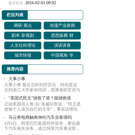
2016-02-01 09:02
最后登录:
栏目列表
调研·观点
动漫产业新闻
剧本·影视剧
思想纵横·财
改编
经聚焦
人文社科理论
演讲讲座
研究
城市快报
中国视角·学
界动向
推荐内容
大事小事
大事小事 最近总听到些言论，特别是这
次到浙江大学参加培训，授课者的言语与
那些言论...
“美国式民主”拯救了谁？能拯救谁
正如美国诗人詹·拉·洛威尔所说：“民主是
使每个人成为自己的主宰”，事实证明任
何强...
马云将电商触角伸向汽车业靠谱吗
4月8日，阿里巴巴集团对外宣布，整合旗
下汽车相关业务，成立阿里汽车事业部，
原聚划算...