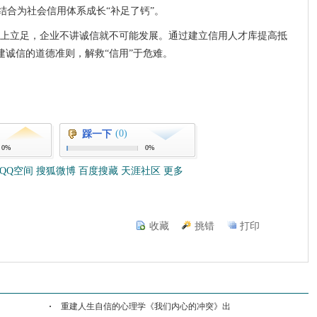
项结合为社会信用体系成长“补足了钙”。
上立足，企业不讲诚信就不可能发展。通过建立信用人才库提高抵
重建诚信的道德准则，解救“信用”于危难。
(0)
踩一下
0%
0%
QQ空间
搜狐微博
百度搜藏
天涯社区
更多
收藏
挑错
打印
重建人生自信的心理学《我们内心的冲突》出