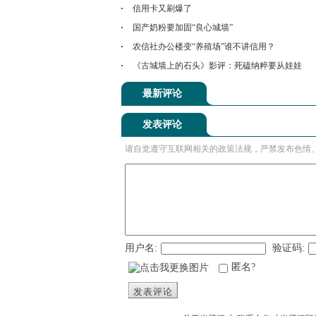
信用卡又刷爆了
国产奶粉要加固“良心城墙”
农信社办公楼变“养殖场”谁不讲信用？
《古城墙上的石头》影评：死磕纳粹要从娃娃
最新评论
发表评论
请自觉遵守互联网相关的政策法规，严禁发布色情
用户名:
验证码:
匿名?
发表评论