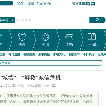
登录
注册
忘记密码?
官方微博:
加入收藏
学
动漫
笑话
读书
小说
访谈
每日观察
锐眼聚焦
新书快报
影视资讯
名家读书
今日观点
互联
财经聚焦
>
“城墙”，“解救”诚信危机
12-31 18:30
梁柏
次
来源:
作者:
点击:
任，信用是长时间积累的信任和诚信度。按受信对象的分类标准
费者个人信用。随着我国社会主义市场经济的迅速发展，当前我