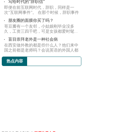
写给时代的“辞职信”
即便在前互联网时代，辞职，同样是一
次“互联网事件”。 在那个时候，辞职事件
可能表...
朋友圈的面膜你买了吗？
哥豆瓣有一个友邻，小姑娘刚毕业没多
久，工资三四千吧，可是女孩都爱时髦...
盲目崇拜老外是一种社会病
在西安做外教的都是些什么人？他们来中
国之前都是老师吗？会说英语的外国人都
适合教我...
热点内容