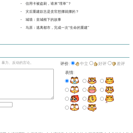
信用卡被盗刷，谁来“埋单”？
灾后重建款岂是贪官想挪就挪的？
城墙：皇城根下的故事
马原：逃离都市，完成一次“生命的重建”
进入详细评论页>>
、暴力、反动的言论。
评价:
中立
好评
差评
表情: