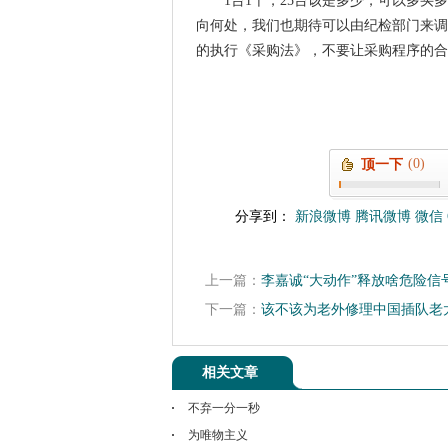
1台1千，25台该是多少，可以多
向何处，我们也期待可以由纪检部门来调
的执行《采购法》，不要让采购程序的合
(0)
顶一下
分享到：
新浪微博
腾讯微博
微信
上一篇：
李嘉诚“大动作”释放啥危险信
下一篇：
该不该为老外修理中国插队老
相关文章
不弃一分一秒
为唯物主义