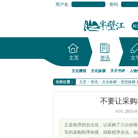
用户名:
密码:
主页
资讯
文
文化播报
文化纵横
天天书评
人物
当前位置：
主页
>
资讯
>
文化纵横
>
思想纵横·
不要让采购
2015-0
时间:
正是程序的合法化，让采购了25台价
车的采购程序依规，招标程序合法。如