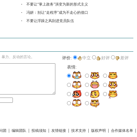
不要让“掌上政务”演变为新的形式主义
冯妍：别让“走程序”成为不走心的借口
不要让浮躁之风刮进党员队伍
进入详细评论页>>
、暴力、反动的言论。
评价:
中立
好评
差评
表情:
|
|
|
|
|
|
问团
编辑团队
投稿须知
友情链接
技术支持
版权声明
合作媒体名单