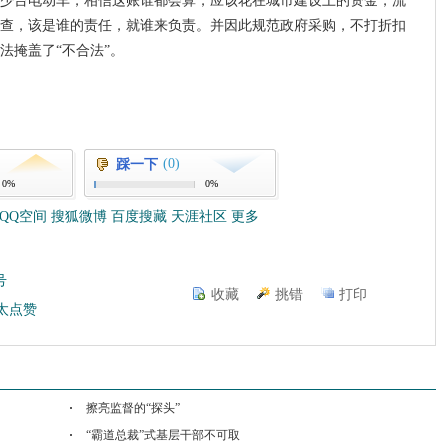
买多少台电动车，相信这账谁都会算，应该花在城市建设上的资金，流
查，该是谁的责任，就谁来负责。并因此规范政府采购，不打折扣
法掩盖了“不合法”。
(0)
踩一下
0%
0%
QQ空间
搜狐微博
百度搜藏
天涯社区
更多
号
收藏
挑错
打印
太点赞
擦亮监督的“探头”
“霸道总裁”式基层干部不可取