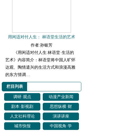
用闲适对付人生： 林语堂生活的艺术
作者:孙银芳
《用闲适对付人生:林语堂·生活的
艺术》内容简介：林语堂将中国人旷怀
达观、陶情遣兴的生活方式和浪漫高雅
的东方情调…
栏目列表
调研·观点
动漫产业新闻
剧本·影视剧
思想纵横·财
改编
经聚焦
人文社科理论
演讲讲座
研究
城市快报
中国视角·学