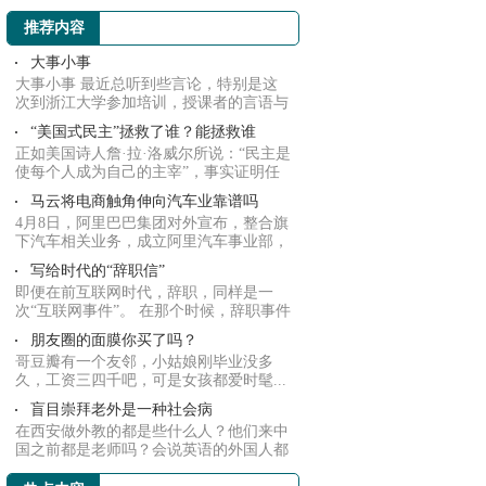
界动向
推荐内容
大事小事
大事小事 最近总听到些言论，特别是这
次到浙江大学参加培训，授课者的言语与
那些言论...
“美国式民主”拯救了谁？能拯救谁
正如美国诗人詹·拉·洛威尔所说：“民主是
使每个人成为自己的主宰”，事实证明任
何强...
马云将电商触角伸向汽车业靠谱吗
4月8日，阿里巴巴集团对外宣布，整合旗
下汽车相关业务，成立阿里汽车事业部，
原聚划算...
写给时代的“辞职信”
即便在前互联网时代，辞职，同样是一
次“互联网事件”。 在那个时候，辞职事件
可能表...
朋友圈的面膜你买了吗？
哥豆瓣有一个友邻，小姑娘刚毕业没多
久，工资三四千吧，可是女孩都爱时髦...
盲目崇拜老外是一种社会病
在西安做外教的都是些什么人？他们来中
国之前都是老师吗？会说英语的外国人都
适合教我...