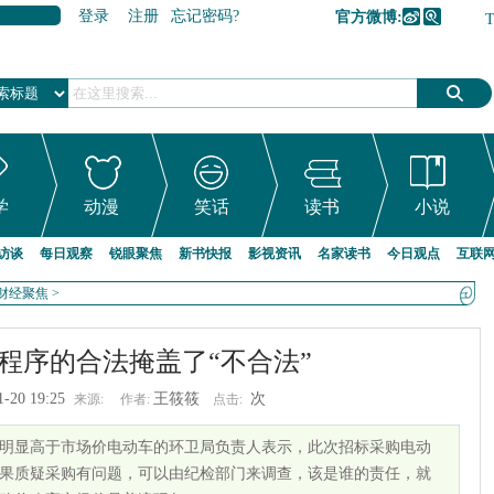
登录
注册
忘记密码?
官方微博:
加入收藏
学
动漫
笑话
读书
小说
访谈
每日观察
锐眼聚焦
新书快报
影视资讯
名家读书
今日观点
互联
财经聚焦
>
程序的合法掩盖了“不合法”
1-20 19:25
王筱筱
次
来源:
作者:
点击:
格明显高于市场价电动车的环卫局负责人表示，此次招标采购电动
果质疑采购有问题，可以由纪检部门来调查，该是谁的责任，就