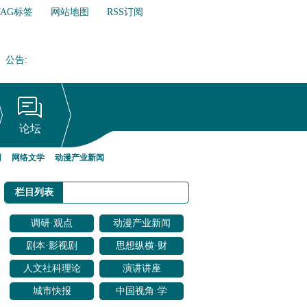
TAG标签
网站地图
RSS订阅
公告
:
网络文学行业自律倡议书
论坛
网
网络文学
动漫产业新闻
栏目列表
调研·观点
动漫产业新闻
剧本·影视剧
思想纵横·财
改编
经聚焦
人文社科理论
演讲讲座
研究
城市快报
中国视角·学