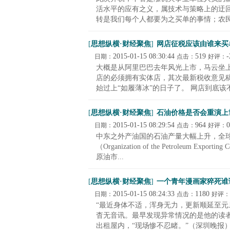
活水平的应有之义，属技术与策略上的迂
转是我们每个人都要为之买单的事情；农民、
[
思想纵横·财经聚焦
]
网店征税应该由谁来买
2015-01-15 08:30:44
519
-
日期：
点击：
好评：
大概是从阿里巴巴去年风光上市，马云坐上
店的必须拥有实体店，其次最新税收意见稿
始过上“如履薄冰”的日子了。 网店到底该不.
[
思想纵横·财经聚焦
]
石油价格是否会重演上
2015-01-15 08:29:54
964
0
日期：
点击：
好评：
中东之外产油国的石油产量大幅上升，全
（Organization of the Petroleum
原油市...
[
思想纵横·财经聚焦
]
一个青年漫画家猝死谁
2015-01-15 08:24:33
1180
日期：
点击：
好评：
“最近身体不适，浑身无力，更新顺延至元旦
杳无音讯。最早发现异常情况的是他的读
出租屋内，“现场惨不忍睹。”（深圳晚报）.