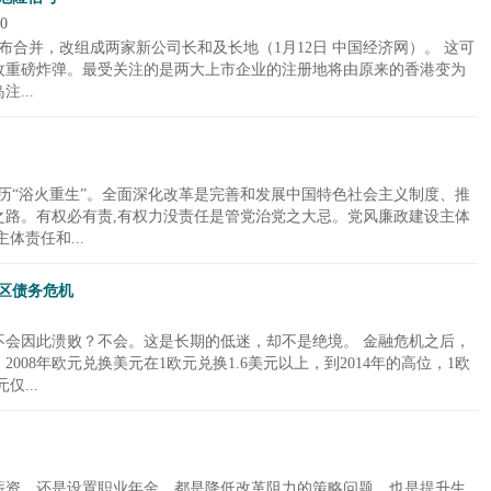
0
布合并，改组成两家新公司长和及长地（1月12日 中国经济网）。 这可
枚重磅炸弹。最受关注的是两大上市企业的注册地将由原来的香港变为
...
经历“浴火重生”。全面深化改革是完善和发展中国特色社会主义制度、推
之路。有权必有责,有权力没责任是管党治党之大忌。党风廉政建设主体
体责任和...
区债务危机
不会因此溃败？不会。这是长期的低迷，却不是绝境。 金融危机之后，
08年欧元兑换美元在1欧元兑换1.6美元以上，到2014年的高位，1欧
仅...
薪资，还是设置职业年金，都是降低改革阻力的策略问题，也是提升生