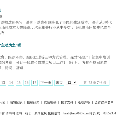
机
0
计跌幅达到46%，油价下跌也有效降低了市民的生活成本。油价从8时代
车油耗成本大幅降低，汽车相关行业从中受益；飞机燃油附加费也降至
...
“主动为之”呢
教育、跟踪考察、组织处理等三种方式管理。先对“召回”干部集中培训
踪考察，分到一线岗位或重点项目工作1—6个月。考察合格回原岗
待岗、辞退、...
13
14
15
16
17
下一页
末页
共
75
页
746
条
|
|
|
|
|
|
问团
编辑团队
投稿须知
友情链接
技术支持
版权声明
合作媒体名单
所有
读书网
读书
站长：豪斯拉风 投稿信箱：banbijiang#163.com 站长QQ：82652384 电