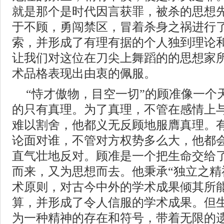
就是那个是时代因言获罪，被杀的思想
于不顾，勇闯禁区，冒着杀身之祸进行
索，并形成了有理有据的个人独到理论
让我们对这位在刀尖上舞蹈的的思想家
术品格表现出由衷的佩服。
“恃才傲物，目空一切”的顾准像一个
的只有真理。为了真理，不管在感情上
难以割舍，他都义无反顾地服膺真理。
论面对谁，不管对方权势多么大，他都
直气壮地反对。顾准是一个把生命交给
而来，又为思想而去。他秉承“独立之精
术原则，对古今中外的学术成果倾其所
算，并形成了令人信服的学术成果。但
为一种精神的存在和符号，带着无限的遗憾