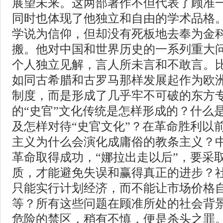
展望未来。这两部著作不但代表了顾准
同时也体现了他独立和自由的学术品格
学说为信仰，但却没有死板地去奉为金
搬。他对中国和世界历史的一系列重大
个人独立见解，言人所未言和不敢言。
如同古希腊和古罗马那样发展起作为欧
制度，而是形成了几乎牢不可破的东方
的“史官”文化传统是怎样形成的？什么是
及怎样对待“史官文化”？在革命胜利以
主义为什么会演化成庸俗的教条主义？
革命取得成功，“娜拉出走以后”，要采
质，才能避免失误和赢得真正的进步？
只能实行计划经济，而不能让市场价格
等？所有这些问题在顾准所处的社会背
危险的禁区，稍有不慎，便是杀头之罪