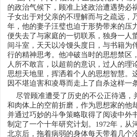
的政治气候下，顾准上述政治遭遇势必
子女出于对父亲的不理解而与之疏远，乃至
年，他的妻子汪璧也迫于形势带来的压
便失去了与家庭的一切联系，独身一人
间斗室，天天以冷馒头度日，与书籍为
行的精神思考。他冲破当时的思想禁区
人所不敢言，以超前的意识，过人的理
思想天地里，挥洒着个人的思想智慧。
因不堪迫害和凌辱而走上了自杀这样一
尽管顾准遭受了历史的不公正待遇，
和肉体上的空前折磨，作为思想家的他
并通过巧妙的斗争策略取得了阅读中外
制定了一个十年研究计划。1972年，
北京后，拖着病弱的身体每天带着几个