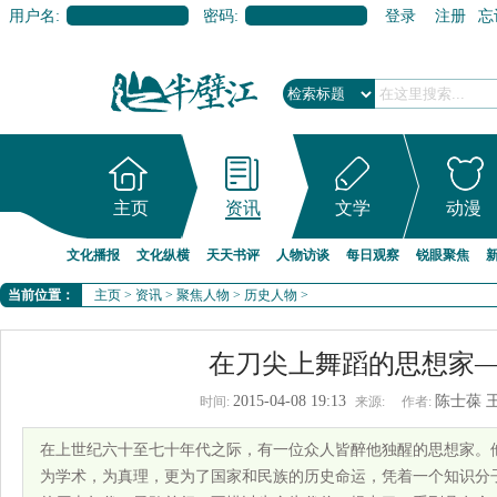
用户名:
密码:
登录
注册
忘
主页
资讯
文学
动漫
文化播报
文化纵横
天天书评
人物访谈
每日观察
锐眼聚焦
当前位置：
主页
>
资讯
>
聚焦人物
>
历史人物
>
在刀尖上舞蹈的思想家
2015-04-08 19:13
陈士葆 
时间:
来源:
作者:
在上世纪六十至七十年代之际，有一位众人皆醉他独醒的思想家。
为学术，为真理，更为了国家和民族的历史命运，凭着一个知识分