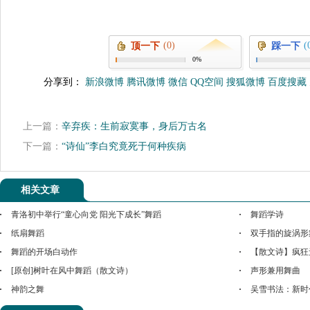
(0)
(
顶一下
踩一下
0%
分享到：
新浪微博
腾讯微博
微信
QQ空间
搜狐微博
百度搜藏
上一篇：
辛弃疾：生前寂寞事，身后万古名
下一篇：
“诗仙”李白究竟死于何种疾病
相关文章
青洛初中举行“童心向党 阳光下成长”舞蹈
舞蹈学诗
纸扇舞蹈
双手指的旋涡形
舞蹈的开场白动作
【散文诗】疯狂
[原创]树叶在风中舞蹈（散文诗）
声形兼用舞曲
神韵之舞
吴雪书法：新时