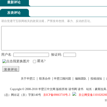
最新评论
发表评论
请自觉遵守互联网相关的政策法规，严禁发布色情、暴力、反动的言论。
用户名:
验证码:
匿名?
发表评论
|
|
|
|
|
关于半壁江
联系合作
半壁江顾问团
编辑团队
投稿须知
Copyright
©
2008-2018
半壁江中文网
版权所有
读书网
读书
站长：豪斯拉风 投稿信箱
（总）网出证（京）字第140号
京ICP备09063710号-3
京公网安备1101020200