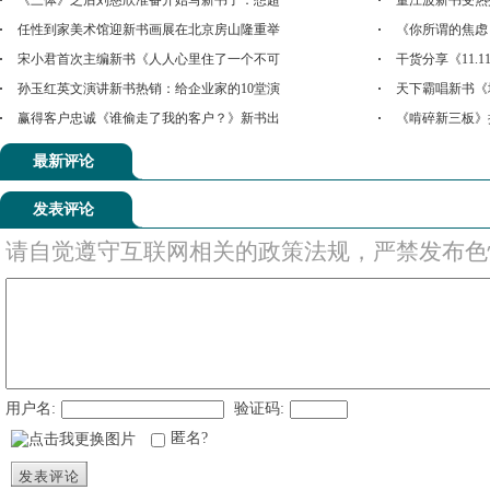
《三体》之后刘慈欣准备开始写新书了：想超
董江波新书受热
任性到家美术馆迎新书画展在北京房山隆重举
《你所谓的焦虑
宋小君首次主编新书《人人心里住了一个不可
干货分享《11.
孙玉红英文演讲新书热销：给企业家的10堂演
天下霸唱新书《
赢得客户忠诚《谁偷走了我的客户？》新书出
《啃碎新三板》
最新评论
发表评论
请自觉遵守互联网相关的政策法规，严禁发布色
用户名:
验证码:
匿名?
发表评论