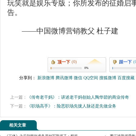
玩笑就是娱乐专版；你所发布的征婚启
告。
——中国微博营销教父 杜子建
(0)
(
顶一下
踩一下
0%
分享到：
新浪微博
腾讯微博
微信
QQ空间
搜狐微博
百度搜藏
上一篇：
《传奇老干妈》：讲述老干妈创始人陶华碧的商业传奇
下一篇：
《职场高手》：险恶职场先拢人脉还是先做业务
相关文章