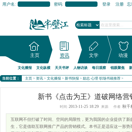
用户名:
密码:
登录
注册
忘
主页
资讯
文学
动漫
文化播报
文化纵横
天天书评
人物访谈
每日观察
锐眼聚焦
当前位置：
主页
>
资讯
>
文化播报
>
新书快报
>
励志·心理·职场书籍推荐
>
新书《点击为王》道破网络营
2013-11-25 18:29
秋千
时间:
来源:
作者:
互联网不但打破了时间、空间的局限性，更为我国的企业提供了新
生，它是借助互联网推广产品的营销模式。本书正是适应这一形势