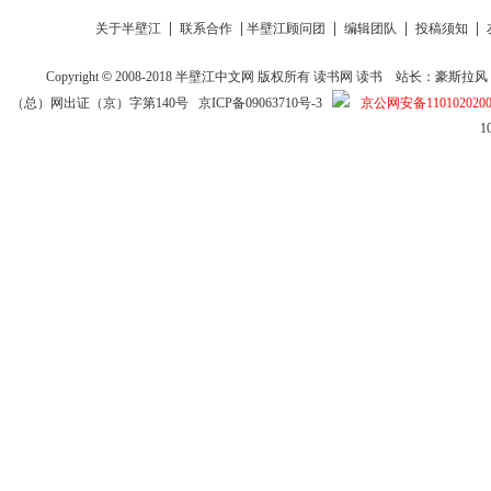
|
|
|
|
|
关于半壁江
联系合作
半壁江顾问团
编辑团队
投稿须知
Copyright
©
2008-2018
半壁江中文网
版权所有
读书网
读书
站长：豪斯拉风 投稿信箱
（总）网出证（京）字第140号
京ICP备09063710号-3
京公网安备1101020200