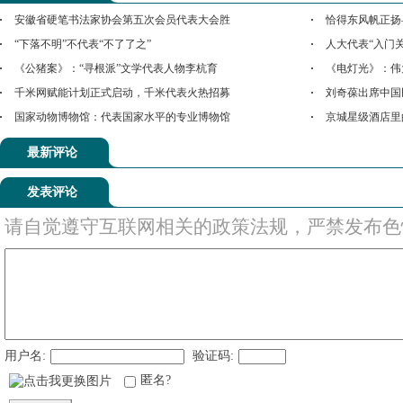
安徽省硬笔书法家协会第五次会员代表大会胜
恰得东风帆正扬
“下落不明”不代表“不了了之”
人大代表“入门
《公猪案》：“寻根派”文学代表人物李杭育
《电灯光》：伟
千米网赋能计划正式启动，千米代表火热招募
刘奇葆出席中国
国家动物博物馆：代表国家水平的专业博物馆
京城星级酒店里
最新评论
发表评论
请自觉遵守互联网相关的政策法规，严禁发布色
用户名:
验证码:
匿名?