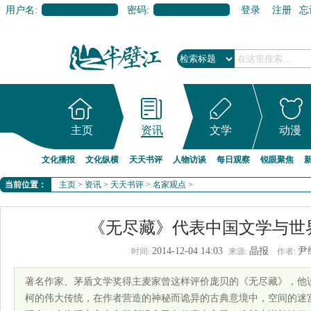
用户名:
密码:
登录
注册
忘
主页
资讯
文学
动漫
文化播报
文化纵横
天天书评
人物访谈
每日观察
锐眼聚焦
当前位置：
主页
>
资讯
>
天天书评
>
名家观点
>
《无尽藏》代表中国文学与世
2014-12-04 14:03
晶报
尹
时间:
来源:
作者:
著名作家、茅盾文学奖得主麦家曾这样评价庞贝的《无尽藏》，他
柯的伟大传统，在作者营造的神秘而诡异的古典意境中，空间的迷