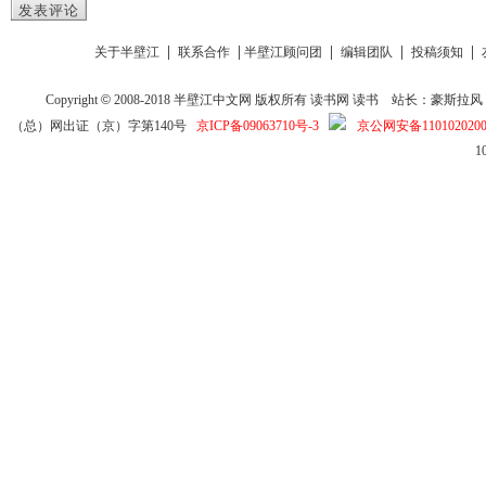
发表评论
|
|
|
|
|
关于半壁江
联系合作
半壁江顾问团
编辑团队
投稿须知
Copyright
©
2008-2018
半壁江中文网
版权所有
读书网
读书
站长：豪斯拉风 投稿信箱
（总）网出证（京）字第140号
京ICP备09063710号-3
京公网安备1101020200