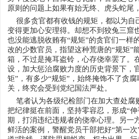
原则的问题上如果有始无终、虎头蛇尾
很多贪官都有收钱的规矩，都以为自
变得更加心安理得。却想不到狡兔三窟
也没能逃脱收贿有“规矩”的贪官们一样
改的少数官员，指望这种荒唐的“规矩”
箱，不过是掩耳盗铃，心存侥幸罢了。
设，加大惩治腐败力度的历史背景下，官
矩”，有多少“规矩”，始终掩饰不了贪
关，终究会受到党纪国法严处。
笔者认为各级纪检部门在加大查处腐
把纪律挺在前面，坚持零容忍，形成“伸
期，打消违纪违规者的侥幸心理。另一
鲜活的案例，警醒党员干部把好“第一次