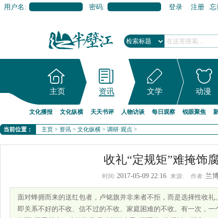
用户名:
密码:
登录
注册
忘
主页
资讯
文学
动漫
文化播报
文化纵横
天天书评
人物访谈
每日观察
锐眼聚焦
当前位置：
主页
>
资讯
>
文化纵横
>
调研·观点
>
收礼“定规矩”难掩饰
2017-05-09 22:16
兰
时间:
来源:
作者:
面对蜂拥而来的送红包者，卢铭旗并非来者不拒，而是选择性收礼。
即关系不好的不收、信不过的不收、家庭困难的不收。有一次，一