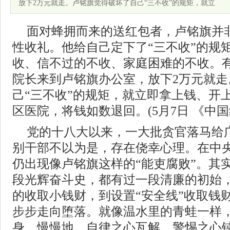
放下2万元就走。卢铭旗觉得破坏了自己“三不收”的规矩，就立
面对蜂拥而来的送红包者，卢铭旗并
性收礼。他给自己定下了“三不收”的规
收、信不过的不收、家庭困难的不收。
院长来到卢铭旗办公室，放下2万元就
己“三不收”的规矩，就立即拿上钱、开
区医院，将钱如数退回。(5月7日 《中
党的十八大以来，一大批贪官落马给
别干部不以为是，存在侥幸心理。在中
仍出现像卢铭旗这样的“能吏腐败”。其
段光辉奋斗史，都有过一段清廉的初始
的收取小钱财，到设置“安全线”收取钱
步步走向堕落。就像温水里的青蛙一样
身，慢慢地，自律之心瓦解，警惕之心