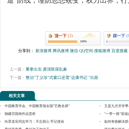
道”防线，谨防思想蜕变，权力出界，行
(2)
(
顶一下
踩一下
100%
分享到：
新浪微博
腾讯微博
微信
QQ空间
搜狐微博
百度搜藏
上一篇：
重拳出击 肃清医保乱象
下一篇：
整治“丁义珍”式窗口还需“达康书记 ”出面
相关文章
中国教育学会、中国教育报全国“艺教名师”
又是九月开学季
独建宗国画作品赏析
“一带一路”造
向景龙呈同志学习：不忘初心 牢记使命
如何有效解决群