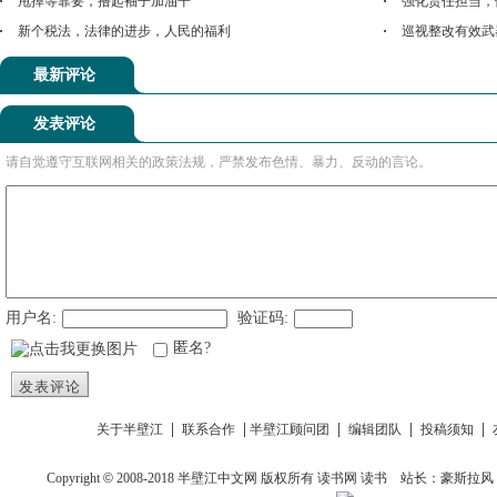
甩掉等靠要，撸起袖子加油干
强化责任担当，
新个税法，法律的进步，人民的福利
巡视整改有效武
最新评论
发表评论
请自觉遵守互联网相关的政策法规，严禁发布色情、暴力、反动的言论。
用户名:
验证码:
匿名?
发表评论
|
|
|
|
|
关于半壁江
联系合作
半壁江顾问团
编辑团队
投稿须知
Copyright
©
2008-2018
半壁江中文网
版权所有
读书网
读书
站长：豪斯拉风 投稿信箱