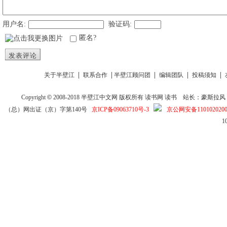
用户名:
验证码:
匿名?
发表评论
|
|
|
|
|
关于半壁江
联系合作
半壁江顾问团
编辑团队
投稿须知
Copyright
©
2008-2018
半壁江中文网
版权所有
读书网
读书
站长：豪斯拉风 投稿信箱
（总）网出证（京）字第140号
京ICP备09063710号-3
京公网安备1101020200