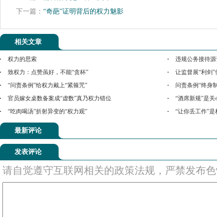
下一篇：
“奇葩”证明背后的权力魅影
相关文章
权力的思索
违规公务接待源
致权力：点赞虽好，不能“贪杯”
让监督展“利剑
“问责条例”给权力戴上“紧箍咒”
问责条例“终身制
官员嫁女桌数备案成“虚数”真乃权力错位
“酒席新规”是
“吃肉喝汤”折射异变的“权力观”
“让你丢工作”
最新评论
发表评论
请自觉遵守互联网相关的政策法规，严禁发布色