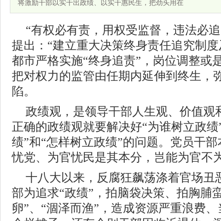
将激励干部以实干出政绩、以实干惠民生，把劲头用在
“有权必有责，用权受监督，违法必追
提出：“建立重大决策终身责任追究制度
都市严格实施“终身追责”，岗位调整或
把对权力的监管由任期内延伸到终生，
陷。
政绩观，是领导干部人生观、价值观
正确的政绩观就要解决好“为谁树立政绩
绩”和“怎样树立政绩”的问题。党员干
忧党、为官忧民是其本分，岂能为官不
十八大以来，反腐狂飙荡涤着官场丑
部为追求“政绩”，拍脑袋决策、拍胸脯
卵”、“涸泽而渔”，造成资源严重浪费