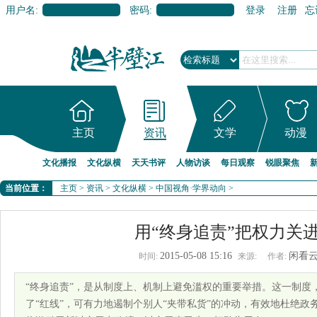
用户名:
密码:
登录
注册
忘
主页
资讯
文学
动漫
文化播报
文化纵横
天天书评
人物访谈
每日观察
锐眼聚焦
当前位置：
主页
>
资讯
>
文化纵横
>
中国视角·学界动向
>
用“终身追责”把权力关进
2015-05-08 15:16
闲看
时间:
来源:
作者:
“终身追责”，是从制度上、机制上避免滥权的重要举措。这一制度
了“红线”，可有力地遏制个别人“夹带私货”的冲动，有效地杜绝政