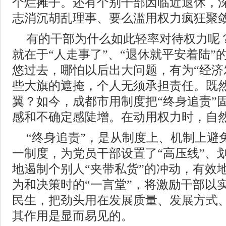
个烂摊子。还有个别干部因临近退休，
志消沉胡乱理事、要么滥用权力疯狂聚
有的干部为什么如此轻率对待权力呢
就在于“人走事了”、“退休就平安着陆”
悠过去，哪怕以后出大问题，有为“经济发
些大旗的遮掩，个人无须承担责任。既
翼？如今，成都市用制度把“终身追责”
感和不确定感陡增。在动用权力时，自
“终身追责”，是从制度上、机制上避
一制度，为党员干部设置了“高压线”、划
地遏制个别人“夹带私货”的冲动，有效
为和决策时的“一言堂”，将激励干部以
民生，把劲头用在发展质量、发展方式
其作用是显而易见的。