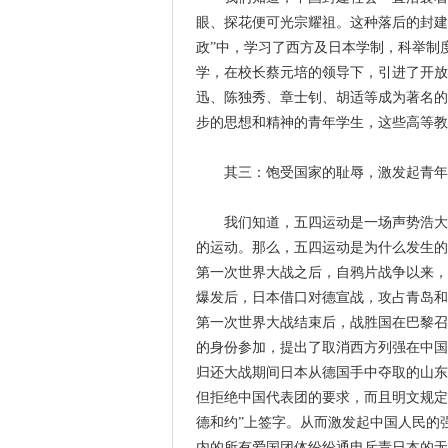
眼、探花便可光宗耀祖。这种落后的封建
政”中，学习了西方及日本学制，科举制
学，在校长蔡元培的领导下，引进了开放
迅、陈独秀、章士钊、胡适等成为著名的
步的思想和精神的青年学生，这些高等教
其三：饱受国家的耻辱，激发起青年
我们知道，五四运动是一场声势浩大的
的运动。那么，五四运动是为什么发生的
第一次世界大战之后，自鸦片战争以来，
爆发后，日本借口对德宣战，攻占青岛和
第一次世界大战结束后，战胜国在巴黎召
的身份参加，提出了取消西方列强在中国
归还大战期间日本从德国手中夺取的山东
但拒绝中国代表团的要求，而且明文规定
德和约”上签字。从而激发起中国人民的
内的所有爱国团体纷纷通电斥责日本的无