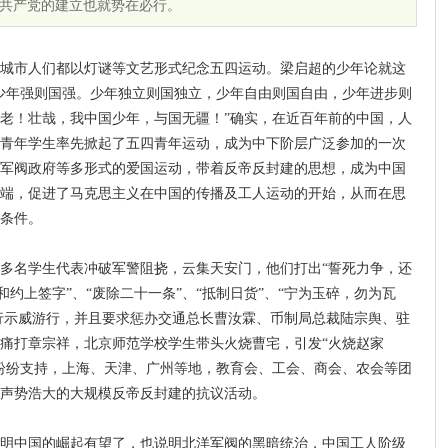
共产党的建立也就势在必行。
市人们都以灯谜等文艺形式纪念五四运动。梁启超的少年论就这
少年强则国强。少年独立则国独立，少年自由则国自由，少年进步则
老！壮哉，我中国少年，与国无疆！”确实，在近百年前的中国，人
青年学生率先掀起了五四青年运动，成为中下阶层广泛参加的一次
军阀政府等多形式的爱国运动，带着反帝反封建的思想，成为中国
端，促进了马克思主义在中国的传播及工人运动的开始，从而在思
条件。
00多名学生代表冲破军警阻挠，云集天安门，他们打出“誓死力争，还
和约上签字”、“废除二十一条”、“抵制日货”、“宁为玉碎，勿为瓦
进行示威游行，并且要求惩办交通总长曹汝霖、币制局总裁陆宗舆、驻
痛打章宗祥，北京师范学校学生带头火烧曹宅，引发“火烧赵家
纷纷支持，上海、天津、广州等地，教育会、工会、商会、农会等团
声势浩大的大规模反帝反封建的抗议活动。
中国的崛起有望了，也说明北洋军阀的黑暗统治，中国工人阶级