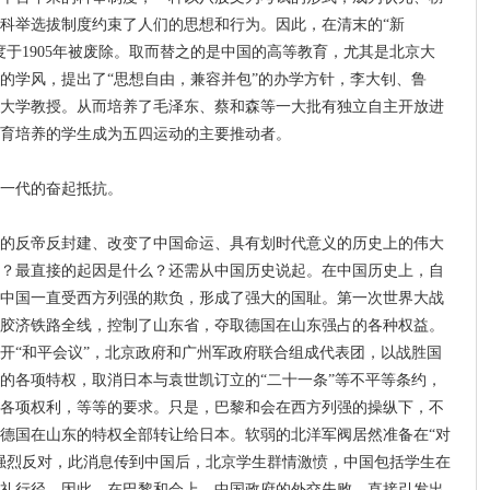
科举选拔制度约束了人们的思想和行为。因此，在清末的“新
度于1905年被废除。取而替之的是中国的高等教育，尤其是北京大
的学风，提出了“思想自由，兼容并包”的办学方针，李大钊、鲁
大学教授。从而培养了毛泽东、蔡和森等一大批有独立自主开放进
育培养的学生成为五四运动的主要推动者。
一代的奋起抵抗。
反帝反封建、改变了中国命运、具有划时代意义的历史上的伟大
？最直接的起因是什么？还需从中国历史说起。在中国历史上，自
中国一直受西方列强的欺负，形成了强大的国耻。第一次世界大战
胶济铁路全线，控制了山东省，夺取德国在山东强占的各种权益。
开“和平会议”，北京政府和广州军政府联合组成代表团，以战胜国
的各项特权，取消日本与袁世凯订立的“二十一条”等不平等条约，
各项权利，等等的要求。只是，巴黎和会在西方列强的操纵下，不
德国在山东的特权全部转让给日本。软弱的北洋军阀居然准备在“对
强烈反对，此消息传到中国后，北京学生群情激愤，中国包括学生在
礼行径。因此，在巴黎和会上，中国政府的外交失败，直接引发出