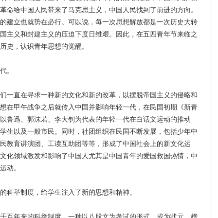
革命给中国人民带来了马克思主义，中国人民找到了前进的方向。
的建立也就势在必行。可以说，每一次思想解放都是一次历史大转
国主义和封建主义的压迫下度日维艰。因此，在五四青年节来临之
历史，认识青年思想的觉醒。
代。
一直在寻求一种新的文化和新的改革，以摆脱帝国主义的侵略和
想在甲午战争之后就传入中国并影响年轻一代，在民国初期《新青
以鲁迅、郭沫若、李大钊为代表的年轻一代在白话文运动的推动
学生以及一般市民。同时，社团组织在民国不断发展，包括少年中
民教育讲演团、工读互助团等等，形成了中国社会上的新文化运
文化领域激发和影响了中国人尤其是中国青年的爱国救国热情，中
运动。
科举制度，给学生注入了新的思想和精神。
百年来的科举制度，一种以八股文为考试的形式，成为状元、榜