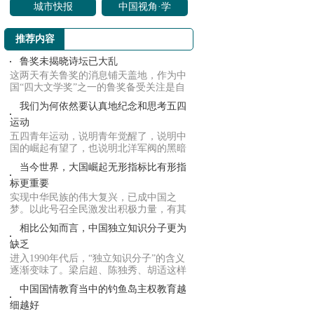
研究
城市快报
中国视角·学
界动向
推荐内容
鲁奖未揭晓诗坛已大乱
这两天有关鲁奖的消息铺天盖地，作为中
国“四大文学奖”之一的鲁奖备受关注是自
然而然...
我们为何依然要认真地纪念和思考五四
运动
五四青年运动，说明青年觉醒了，说明中
国的崛起有望了，也说明北洋军阀的黑暗
统治，中...
当今世界，大国崛起无形指标比有形指
标更重要
实现中华民族的伟大复兴，已成中国之
梦。以此号召全民激发出积极力量，有其
必要性，但...
相比公知而言，中国独立知识分子更为
缺乏
进入1990年代后，“独立知识分子”的含义
逐渐变味了。梁启超、陈独秀、胡适这样
的公共...
中国国情教育当中的钓鱼岛主权教育越
细越好