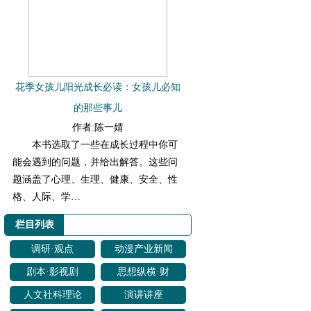
花季女孩儿阳光成长必读：女孩儿必知
的那些事儿
作者:陈一婧
本书选取了一些在成长过程中你可
能会遇到的问题，并给出解答。这些问
题涵盖了心理、生理、健康、安全、性
格、人际、学…
栏目列表
调研·观点
动漫产业新闻
剧本·影视剧
思想纵横·财
改编
经聚焦
人文社科理论
演讲讲座