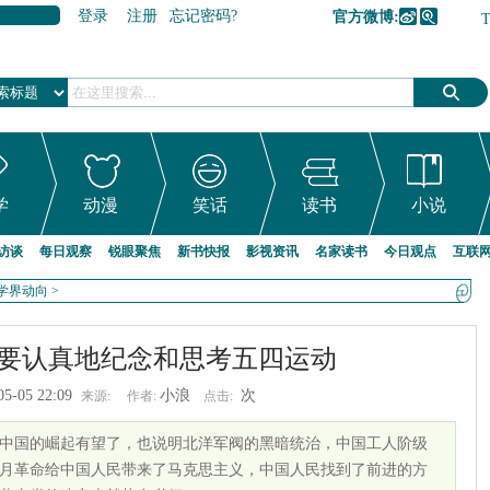
登录
注册
忘记密码?
官方微博:
加入收藏
学
动漫
笑话
读书
小说
访谈
每日观察
锐眼聚焦
新书快报
影视资讯
名家读书
今日观点
互联
学界动向
>
要认真地纪念和思考五四运动
05-05 22:09
小浪
次
来源:
作者:
点击:
中国的崛起有望了，也说明北洋军阀的黑暗统治，中国工人阶级
月革命给中国人民带来了马克思主义，中国人民找到了前进的方