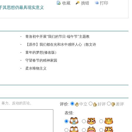
收藏
挑错
打印
于其思想仍最具现实意义
青洛初中开展“我们的节日·端午节”主题教
【原作】我们都在光和水中感怀人心（散文诗
童年的梦想(修改版）
守望春节的精神家园
柔水唯物主义
进入详细评论页>>
、暴力、反动的言论。
评价:
中立
好评
差评
表情: