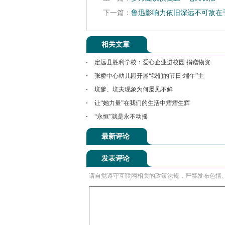
下一篇：
鲁迅影响力依旧深远不可敌在
相关文章
定远县胜利学校：爱心企业进校园 捐赠物资
张桥中心幼儿园开展“我们的节日·端午”主
坑爹、坑夫现象为何屡见不鲜
让“她力量”在我们的生活中熠熠生辉
“永恒”就是永不动摇
最新评论
发表评论
请自觉遵守互联网相关的政策法规，严禁发布色情