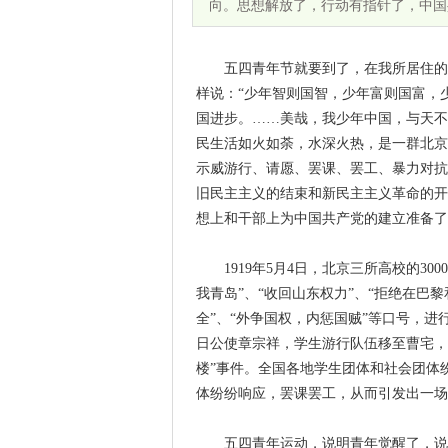
向。思想解放了，行动有指针了，中国
五四青年节就要到了，在我所居住的城
样说：“少年智则国智，少年富则国富，
国进步。……美哉，我少年中国，与天不
民生活如火如荼，水深火热，是一群北京
示威游行、请愿、罢课、罢工、暴力对抗
旧民主主义的结束和新民主主义革命的开
想上和干部上为中国共产党的建立准备了
1919年5月4日，北京三所高校的30
我青岛”、“收回山东权力”、“拒绝在巴黎
全”、“外争国权，内惩国贼”等口号，
日公使章宗祥，学生游行队伍移至曹宅，
楼”事件。全国各地学生团体和社会团体
体纷纷响应，罢课罢工，从而引发出一场
五四青年运动，说明青年觉醒了，说明