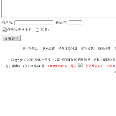
用户名:
验证码:
匿名?
发表评论
|
|
|
|
|
关于半壁江
联系合作
半壁江顾问团
编辑团队
投稿须知
Copyright
©
2008-2018
半壁江中文网
版权所有
读书网
读书
站长：豪斯拉风 投稿信箱
（总）网出证（京）字第140号
京ICP备09063710号-3
京公网安备1101020200