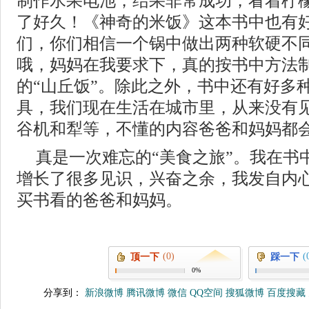
制作水果电池，结果非常成功，看着柠
了好久！《神奇的米饭》这本书中也有
们，你们相信一个锅中做出两种软硬不
哦，妈妈在我要求下，真的按书中方法
的“山丘饭”。除此之外，书中还有好多
具，我们现在生活在城市里，从来没有
谷机和犁等，不懂的内容爸爸和妈妈都
真是一次难忘的“美食之旅”。我在书
增长了很多见识，兴奋之余，我发自内
买书看的爸爸和妈妈。
(0)
(
顶一下
踩一下
0%
分享到：
新浪微博
腾讯微博
微信
QQ空间
搜狐微博
百度搜藏