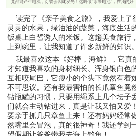
竟然能产生电流，灯管会因此发光！这叫做“水果电池”，在我的好
读完了《亲子美食之旅》，我爱上了
灵灵的水果，绿油油的蔬菜，海底生活
饭桌上白皙诱人的米饭。这趟美食旅行
上到碗里，让我知道了许多新鲜的知识
我最喜欢这本《好棒，海鲜》，它真
才知道我喜欢的身材细长、浑身银白色
互相咬尾巴，它瘦小的个头下竟然有着
不可思议。还有我最害怕的长爪章鱼竟
钻瓶罐的习惯，只要用绳系上几个坛子
们就会主动钻进来，真是让我又怕又爱
要亲手抓几只章鱼上来！还有妈妈经常
然嘴里会冒泡，真的很神奇！我还学到
望假期让爸爸带我去海上钓鱼！