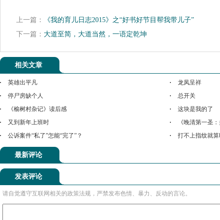
上一篇：
《我的育儿日志2015》之“好书好节目帮我带儿子”
下一篇：
大道至简，大道当然，一语定乾坤
相关文章
英雄出平凡
龙凤呈祥
停尸房缺个人
总开关
《榆树村杂记》读后感
这块是我的了
又到新年上班时
《晚清第一圣：
公诉案件“私了”怎能“完了”？
打不上指纹就算
最新评论
发表评论
请自觉遵守互联网相关的政策法规，严禁发布色情、暴力、反动的言论。