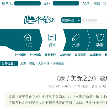
用户名:
密码:
登录
注册
忘
主页
资讯
文学
动漫
文化播报
文化纵横
天天书评
人物访谈
每日观察
锐眼聚焦
当前位置：
主页
>
资讯
>
天天书评
>
读书随笔
>
《亲子美食之旅》读
2015-06-12 17:49
小粽
时间:
来源:
作者:
这套《亲子美食之旅》中还有另外两本书，《水果总动员》和《神
了很多种水果和坚果，还有很多稀奇的事情，比如用两个柠檬和铜