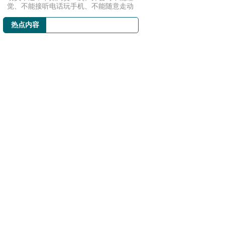
觉、不能接听电话玩手机、不能随意走动
等会风会...
热点内容