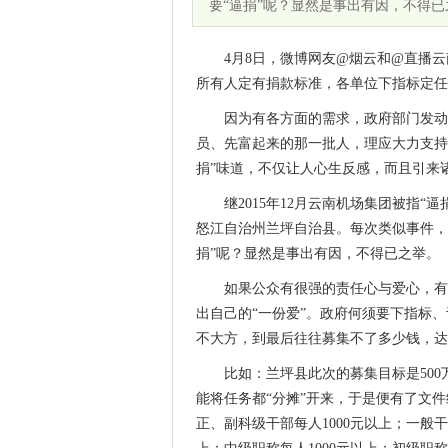
要“逼捐”呢？显然是事出有因，不得已
4月8日，微博网友@烟云和@直播
所有人定有捐款标准，各单位下指标定任
因为有各方面的需求，政府部门发动
员、先富起来的那一批人，理应大力支持
捐”味道，不仅让人心生反感，而且引来
继2015年12月云南机场集团被指
怒江自治州兰坪自治县。每次类似事件，
捐”呢？显然是事出有因，不得已之举。
如果公众有很强的责任心与爱心，有
出自己的“一份爱”。政府何须要下指标
不大方，到最后往往募集不了多少钱，达
比如：兰坪县此次的募集目标是50
能将任务都“分摊”开来，于是便有了文件
正、副科级干部每人1000元以上；一般干