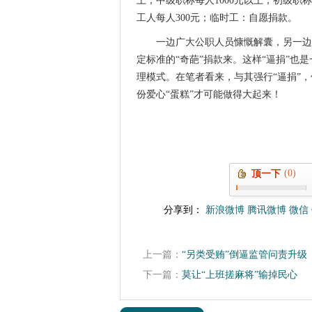
上；中级职称每人1000元以上；初级职称
工人每人300元；临时工：自愿捐款。
一边广大公职人员慷慨解囊，另一边
定标准的“奇葩”捐款来。这样“逼捐”也
理模式。在笔者看来，与其强行“逼捐”
份爱心“蛋糕”才可能做得大起来！
(0)
顶一下
分享到：
新浪微博
腾讯微博
微信
上一篇：
“另类受贿”倒逼监管问责升级
下一篇：
莫让“上班搓麻将”输掉民心