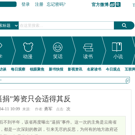
登录
注册
忘记密码?
官方微博:
加入收藏
学
动漫
笑话
读书
小说
访谈
每日观察
锐眼聚焦
新书快报
影视资讯
名家读书
今日观点
互联
>
逼捐”筹资只会适得其反
04-11 10:09
勇军
次
来源:
作者:
点击:
捐”后不到半年，该省再度曝出“逼捐”事件。这一次的主角是云南省
，都是一次深刻的教训，引来无尽的反思，为何有的地方政府还