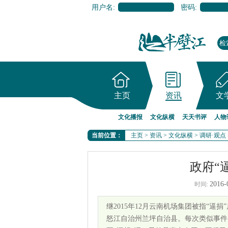
用户名:
密码:
主页
资讯
文
文化播报
文化纵横
天天书评
人物
当前位置：
主页
>
资讯
>
文化纵横
>
调研·观点
政府“
2016-
时间:
继2015年12月云南机场集团被指“逼
怒江自治州兰坪自治县。每次类似事件