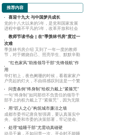
界动向
推荐内容
喜迎十九大 与中国梦共成长
党的十八大以来的5年，是党和国家发展
进程中极不平凡的5年，改革开放和社会
主义现代化...
教师节读书会 || 在“季羡林书房”度过一
次难
季羡林书房介绍 又到了一年一度的教师
节，对于燃烧自己、照亮学生、默默辛勤
耕耘的天...
“红色家风”助推领导干部“先锋领航”作
用
华灯初上，夜色阑珊的时候，看着家家户
户亮起的灯火，不由得感叹到这是一个繁
荣昌盛的...
问责条例“终身制”给权力戴上“紧箍咒”
一句“终身制”如同那些不负责任的领导干
部手上的权力戴上了“紧箍咒”，因为无限
制的...
用“匠人之心”构筑城市廉洁之墙
成都市委书记唐良智强调，要认真落实中
央、省委和市委的决策部署，牢记使命、
砥砺前行...
处理“瞌睡干部”尤需动真碰硬
动员千遍，不如问责一次。开会时不能睡