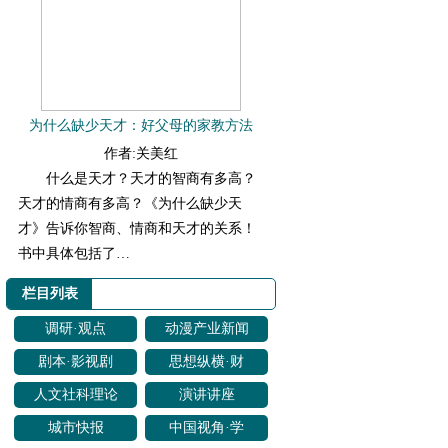
为什么缺少天才：好父母的家教方法
作者:关美红
什么是天才？天才的智商有多高？
天才的情商有多高？《为什么缺少天
才》告诉你智商、情商和天才的关系！
书中具体包括了…
栏目列表
调研·观点
动漫产业新闻
剧本·影视剧
思想纵横·财
改编
经聚焦
人文社科理论
演讲讲座
研究
城市快报
中国视角·学