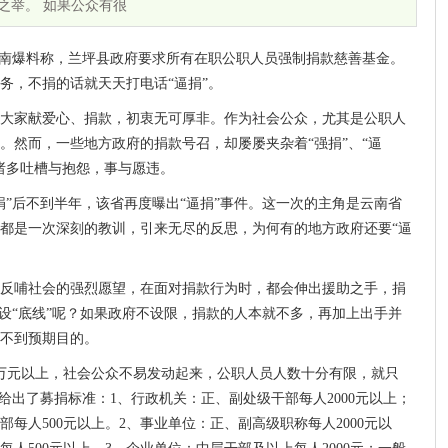
之举。 如果公众有很
云南爆料称，兰坪县政府要求所有在职公职人员强制捐款慈善基金。
务，不捐的话就天天打电话“逼捐”。
大家献爱心、捐款，初衷无可厚非。作为社会公众，尤其是公职人
。然而，一些地方政府的捐款号召，却屡屡夹杂着“强捐”、“逼
诸多吐槽与抱怨，事与愿违。
“逼捐”后不到半年，该省再度曝出“逼捐”事件。这一次的主角是云南省
都是一次深刻的教训，引来无尽的反思，为何有的地方政府还要“逼
反哺社会的强烈愿望，在面对捐款行为时，都会伸出援助之手，捐
、设“底线”呢？如果政府不设限，捐款的人本就不多，再加上出手并
不到预期目的。
0万元以上，社会公众不易发动起来，公职人员人数十分有限，就只
给出了募捐标准：1、行政机关：正、副处级干部每人2000元以上；
部每人500元以上。2、事业单位：正、副高级职称每人2000元以