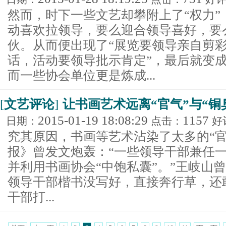
然而，时下一些文艺却攀附上了“权力”
动喜欢拉领导，要么迎合领导喜好，要
伙。从而便出现了“展览要领导亲自剪
话，活动要领导批示肯定”，最后就变
而一些协会单位更是炼成...
[
文艺评论
]
让书画艺术远离“官气”与“铜
2015-01-19 18:08:29
1157
日期：
点击：
好
究其原因，书画等艺术沾染了太多的“官
报》曾发文炮轰：“一些领导干部兼任一
并利用书画协会“中饱私囊”。”王岐山
领导干部楷书没写好，直接奔行草，还
干部打...