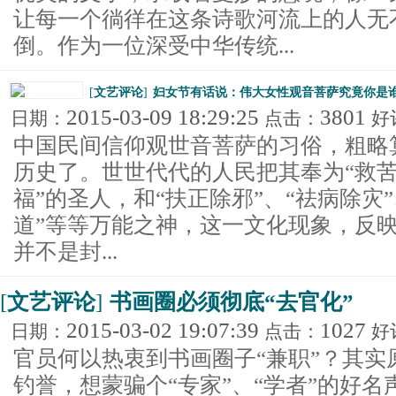
让每一个徜徉在这条诗歌河流上的人无
倒。作为一位深受中华传统...
[
文艺评论
]
妇女节有话说：伟大女性观音菩萨究竟你是
2015-03-09 18:29:25
3801
日期：
点击：
好
中国民间信仰观世音菩萨的习俗，粗略
历史了。世世代代的人民把其奉为“救苦
福”的圣人，和“扶正除邪”、“祛病除灾”
道”等等万能之神，这一文化现象，反
并不是封...
[
文艺评论
]
书画圈必须彻底“去官化”
2015-03-02 19:07:39
1027
日期：
点击：
好
官员何以热衷到书画圈子“兼职”？其实
钓誉，想蒙骗个“专家”、“学者”的好