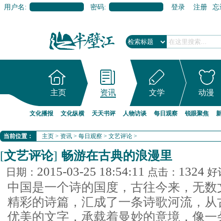
用户名:
密码:
登录
注册
忘
主页
资讯
文学
动漫
文化播报
文化纵横
天天书评
人物访谈
每日观察
锐眼聚焦
当前位置：
主页
>
资讯
>
每日观察
>
文艺评论
>
[
文艺评论
]
畅游在古典的浪漫里
2015-03-25 18:54:11
1324
日期：
点击：
好
中国是一个诗的国度，古往今来，无数
精彩的诗篇，汇成了一条诗歌河流，从
优美的文字，承载着曼妙的意境，像一