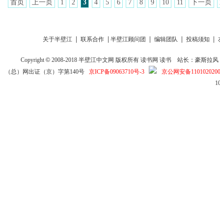
首页
上一页
1
2
3
4
5
6
7
8
9
10
11
下一页
|
|
|
|
|
关于半壁江
联系合作
半壁江顾问团
编辑团队
投稿须知
Copyright
©
2008-2018
半壁江中文网
版权所有
读书网
读书
站长：豪斯拉风 投稿信箱
（总）网出证（京）字第140号
京ICP备09063710号-3
京公网安备1101020200